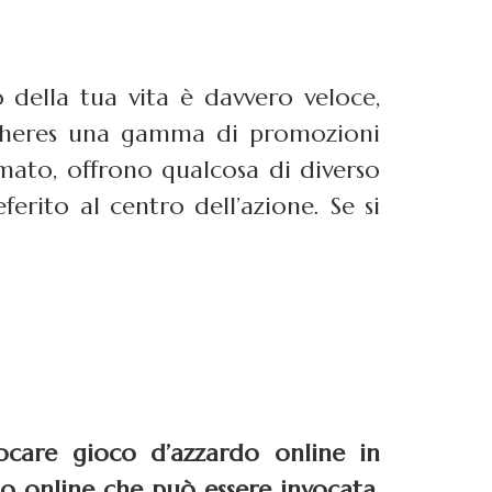
o della tua vita è davvero veloce,
. Theres una gamma di promozioni
mato, offrono qualcosa di diverso
erito al centro dell’azione. Se si
care gioco d’azzardo online in
o online che può essere invocata,