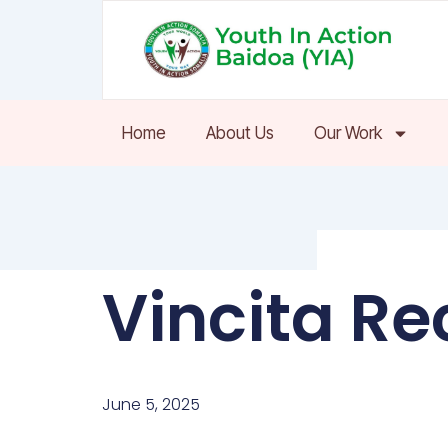
Skip
to
content
Home
About Us
Our Work
Vincita Re
June 5, 2025