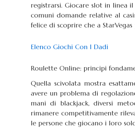
registrarsi. Giocare slot in linea
comuni domande relative al casinò
felice di scoprire che a StarVegas
Elenco Giochi Con I Dadi
Roulette Online: principi fondamen
Quella scivolata mostra esattam
avere un problema di regolazione.
mani di blackjack, diversi meto
rimanere competitivamente rileva
le persone che giocano i loro sol