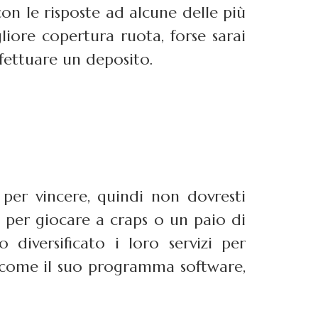
con le risposte ad alcune delle più
liore copertura ruota, forse sarai
ffettuare un deposito.
per vincere, quindi non dovresti
ò per giocare a craps o un paio di
diversificato i loro servizi per
o come il suo programma software,