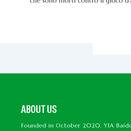
che sono morti contro il gioco d’a
ABOUT US
Founded in October 2020, YIA Baido