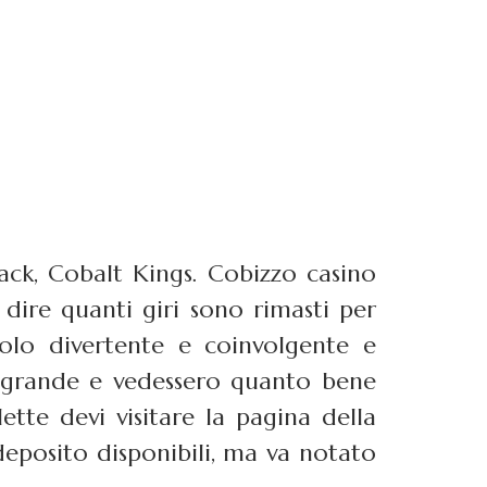
ack, Cobalt Kings. Cobizzo casino
dire quanti giri sono rimasti per
tolo divertente e coinvolgente e
a grande e vedessero quanto bene
ette devi visitare la pagina della
deposito disponibili, ma va notato