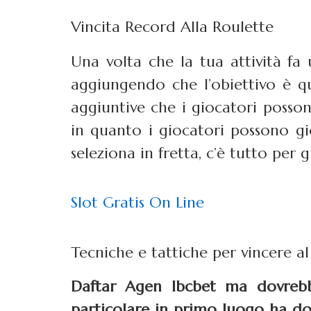
Vincita Record Alla Roulette
Una volta che la tua attività fa 
aggiungendo che l’obiettivo è q
aggiuntive che i giocatori posso
in quanto i giocatori possono gio
seleziona in fretta, c’è tutto per g
Slot Gratis On Line
Tecniche e tattiche per vincere a
Daftar Agen Ibcbet ma dovrebb
particolare in primo luogo ha do