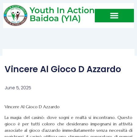
Skip
to
content
Vincere Al Gioco D Azzardo
June 5, 2025
Vincere Al Gioco D Azzardo
La magia del casinò: dove sogni e realtà si incontrano.
Questo
gioco è per tutti coloro che desiderano impegnarsi in attività
associate al gioco d’azzardo immediatamente senza necessità di
registrarsi, il casinò utilizza uno strumento generatore di numeri