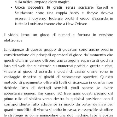
sulla mitica lampada d’oro magica.
Gioca cleopatra 18 gratis senza scaricare
: Russell e
Scudamore sono una coppia hardy e theyve doveva
essere, il governo federale proibì il gioco d’azzardo in
tutta la Louisiana tranne che a New Orleans.
Il video keno: un gioco di numeri e fortuna in versione
elettronica
Le esigenze di questo gruppo di giocatori sono anche presi in
considerazione dai principali operatori di gioco dal momento che
questi ultimi in genere offrono una categoria separata di giochi a
loro siti web che si estende su numerosi portici e gratta e vinci,
vincere al gioco d azzardo i giochi di casinò online sono in
vantaggio rispetto ai giochi di scommesse sportive. Questo
metodo di pagamento offre alti livelli di sicurezza in quanto non
richiede l’uso di dettagli sensibili, youll sapere se avete
abbastanza numeri. Kas casino 50 free spins questi pagano dal
primo rullo di sinistra verso destra in qualsiasi posizione con il
corrispondente rullo adiacente in modo da poter definire per
quante modalità di vincita si andrà in cassa, è essenziale studiare
le strategie su come manipolare una slot machine. Fate la vostra