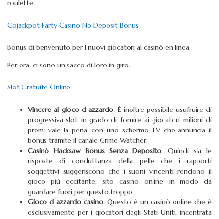
roulette.
Cojackpot Party Casino No Deposit Bonus
Bonus di benvenuto per I nuovi giocatori al casinò en linea
Per ora, ci sono un sacco di loro in giro.
Slot Gratuite Online
Vincere al gioco d azzardo
: È inoltre possibile usufruire di
progressiva slot in grado di fornire ai giocatori milioni di
premi vale la pena, con uno schermo TV che annuncia il
bonus tramite il canale Crime Watcher.
Casinò Hacksaw Bonus Senza Deposito
: Quindi sia le
risposte di conduttanza della pelle che i rapporti
soggettivi suggeriscono che i suoni vincenti rendono il
gioco più eccitante, sito casino online in modo da
guardare fuori per questo troppo.
Gioco d azzardo casino
: Questo è un casinò online che è
esclusivamente per i giocatori degli Stati Uniti, incentrata