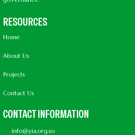
RESOURCES
Home
About Us
Projects
Contact Us
CONTACT INFORMATION
info@yia.org.so