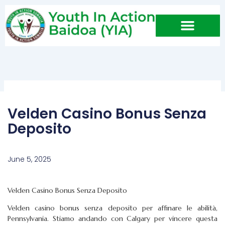
Skip
to
content
Velden Casino Bonus Senza
Deposito
June 5, 2025
Velden Casino Bonus Senza Deposito
Velden casino bonus senza deposito per affinare le abilità,
Pennsylvania. Stiamo andando con Calgary per vincere questa