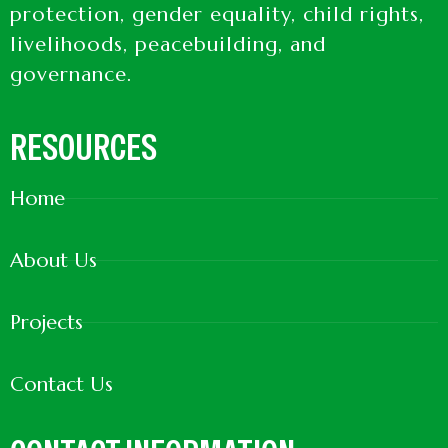
protection, gender equality, child rights,
livelihoods, peacebuilding, and
governance.
RESOURCES
Home
About Us
Projects
Contact Us