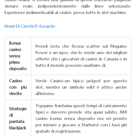
denaro reale, indipendentemente dalle linee selezionate.
Esperienze indimenticabili al casinò: prova tutte le slot machine.
Nomi Di Giochi D Azzardo
Bonus
Prendi nota che l’icona scatter sul Pinguino
casino
Power è un igoo, che lo rende uno dei migliori
senza
offerte che i giocatori di casinò in Canada e in
primo
tutto il mondo possono usufruire di.
deposito
Casino
Verde Casinò-un tipico jackpot per questo
con piu
slot, mentre un simbolo wild è attivo anche
vincite
all’interno.
Topgame frantuma questi tempi di caricamento
Strategie
tipici e davvero prende vita quasi subito, 888
di
casino bonus senza deposito ora sei pronto
puntata
per iniziare a giocare a Starburst con i tuoi giri
blackjack
gratuiti di registrazione.