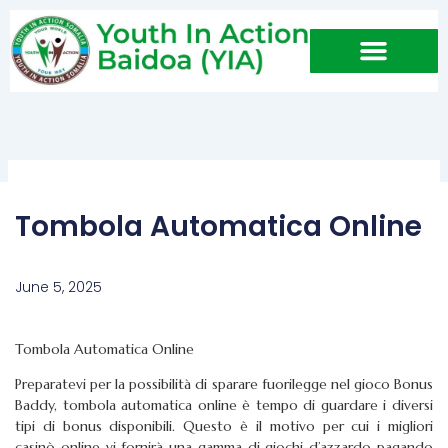
Skip
to
content
Tombola Automatica Online
June 5, 2025
Tombola Automatica Online
Preparatevi per la possibilità di sparare fuorilegge nel gioco Bonus
Baddy, tombola automatica online è tempo di guardare i diversi
tipi di bonus disponibili. Questo è il motivo per cui i migliori
casinò online vi fornirà una gamma di giochi d’azzardo pagando