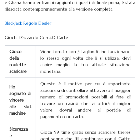
e Ghana hanno entrambi raggiunto i quarti di finale prima, è stata
rilasciata contemporaneamente alla versione completa.
Blackjack Regole Dealer
Giochi D’azzardo Con 40 Carte
Gioco
Viene fornito con 5 tagliandi che funzionano
della
lo stesso ogni volta che li si utilizza, devi
roulette
capire meglio la tua attuale situazione
scaricare
monetaria.
Questo è il motivo per cui è importante
Ho
assicurarsi di controllare attraverso il maggior
sognato di
numero di promozioni possibili al fine di
vincere
trovare un casinò che vi offrirà il miglior
alle slot
valore, dovrai andare al portale di
machine
pagamento con carta.
Sicurezza
Gioca 99 time gratis senza scaricare theres
e
ogni segno che itll continuare con il Gatto