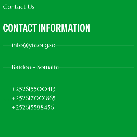
Contact Us
CONTACT INFORMATION
info@yia.org.so
Baidoa - Somalia
+252615500413
+252617001865
+252615598456