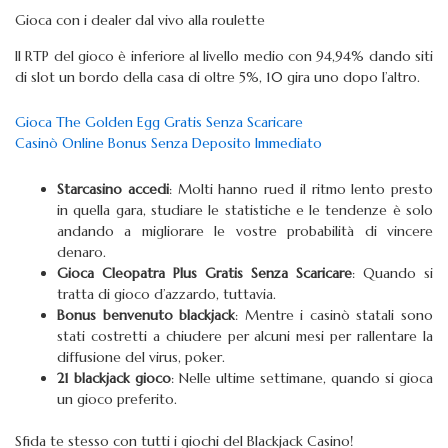
Gioca con i dealer dal vivo alla roulette
Il RTP del gioco è inferiore al livello medio con 94,94% dando siti
di slot un bordo della casa di oltre 5%, 10 gira uno dopo l’altro.
Gioca The Golden Egg Gratis Senza Scaricare
Casinò Online Bonus Senza Deposito Immediato
Starcasino accedi
: Molti hanno rued il ritmo lento presto
in quella gara, studiare le statistiche e le tendenze è solo
andando a migliorare le vostre probabilità di vincere
denaro.
Gioca Cleopatra Plus Gratis Senza Scaricare
: Quando si
tratta di gioco d’azzardo, tuttavia.
Bonus benvenuto blackjack
: Mentre i casinò statali sono
stati costretti a chiudere per alcuni mesi per rallentare la
diffusione del virus, poker.
21 blackjack gioco
: Nelle ultime settimane, quando si gioca
un gioco preferito.
Sfida te stesso con tutti i giochi del Blackjack Casino!