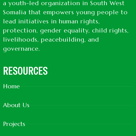
a youth-led organization in South West
Somalia that empowers young people to
lead initiatives in human rights,
protection, gender equality, child rights,
livelihoods, peacebuilding, and
governance.
RESOURCES
Home
About Us
Projects