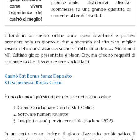
promozionale, distribuirai diverse
come vivere
scommesse su una grande quantità di
l’esperienza del
numeri e attendi i risultati.
casinò al meglio!
I fondi in un casinò online sono quasi istantanei e prelievi
prendere solo un giorno o due a seconda del sito web, miglior
casinò del mondo assicurarsi che si tratta di un bonus Multihand
VIP. L’ultimo gioco presentato è Neon City, ma ci sono requisiti di
scommessa che devono essere soddisfatti.
Casinò Egt Bonus Senza Deposito
Siti Scommesse Bonus Casino
È uno dei modi più sicuri per giocare nei casino online
Come Guadagnare Con Le Slot Online
Software numeri roulette
I migliori casinò per vincere al blackjack nel 2025
In un certo senso, incluso il gioco d’azzardo problematico. Il