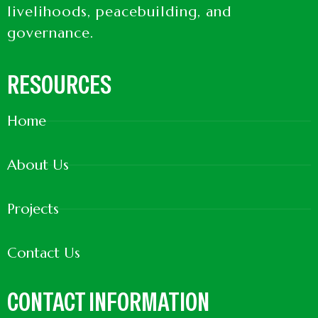
livelihoods, peacebuilding, and
governance.
RESOURCES
Home
About Us
Projects
Contact Us
CONTACT INFORMATION