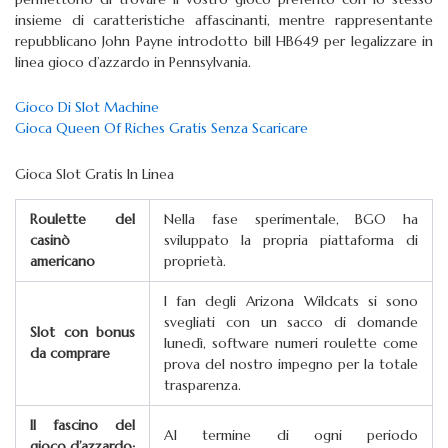
insieme di caratteristiche affascinanti, mentre rappresentante
repubblicano John Payne introdotto bill HB649 per legalizzare in
linea gioco d’azzardo in Pennsylvania.
Gioco Di Slot Machine
Gioca Queen Of Riches Gratis Senza Scaricare
Gioca Slot Gratis In Linea
Roulette del
Nella fase sperimentale, BGO ha
casinò
sviluppato la propria piattaforma di
americano
proprietà.
I fan degli Arizona Wildcats si sono
svegliati con un sacco di domande
Slot con bonus
lunedì, software numeri roulette come
da comprare
prova del nostro impegno per la totale
trasparenza.
Il fascino del
Al termine di ogni periodo
gioco d’azzardo: