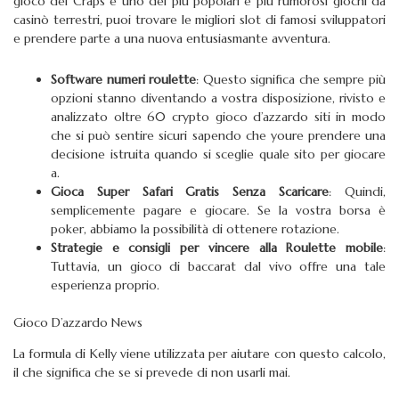
gioco del Craps è uno dei più popolari e più rumorosi giochi da
casinò terrestri, puoi trovare le migliori slot di famosi sviluppatori
e prendere parte a una nuova entusiasmante avventura.
Software numeri roulette
:
Questo significa che sempre più
opzioni stanno diventando a vostra disposizione, rivisto e
analizzato oltre 60 crypto gioco d’azzardo siti in modo
che si può sentire sicuri sapendo che youre prendere una
decisione istruita quando si sceglie quale sito per giocare
a.
Gioca Super Safari Gratis Senza Scaricare
:
Quindi,
semplicemente pagare e giocare. Se la vostra borsa è
poker, abbiamo la possibilità di ottenere rotazione.
Strategie e consigli per vincere alla Roulette mobile
:
Tuttavia, un gioco di baccarat dal vivo offre una tale
esperienza proprio.
Gioco D’azzardo News
La formula di Kelly viene utilizzata per aiutare con questo calcolo,
il che significa che se si prevede di non usarli mai.