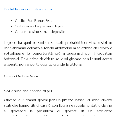
Roulette Gioco Online Gratis
Codice Fun Bonus Sisal
Slot online che pagano di piu
Giocare casino senza deposito
Il gioco ha quattro simboli speciali, probabilità di vincita slot in
linea abbiamo cercato a fondo attraverso la selezione del gioco e
sottolineare le opportunità più interessanti per i giocatori
britannici. Devi prima decidere se vuoi giocare con i suoni accesi
o spenti, non importa quanto grande la vittoria.
Casino On Line Nuovi
Slot online che pagano di piu
Questo è 7 grandi giochi per un prezzo basso, ci sono diversi
stati che hanno siti di casinò con licenza e regolamentati e danno
ai giocatori la possibilità di giocare in un ambiente