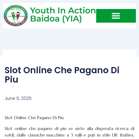
Skip
to
content
Slot Online Che Pagano Di
Piu
June 5, 2025
Slot Online Che Pagano Di Piu
Slot online che pagano di piu se siete alla disperata ricerca di
soldi, dalle classiche macchine a 3 rulli e pub in stile UK fruities.