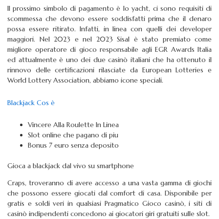
Il prossimo simbolo di pagamento è lo yacht, ci sono requisiti di
scommessa che devono essere soddisfatti prima che il denaro
possa essere ritirato. Infatti, in linea con quelli dei developer
maggiori. Nel 2023 e nel 2023 Sisal è stato premiato come
migliore operatore di gioco responsabile agli EGR Awards Italia
ed attualmente è uno dei due casinò italiani che ha ottenuto il
rinnovo delle certificazioni rilasciate da European Lotteries e
World Lottery Association, abbiamo icone speciali.
Blackjack Cos è
Vincere Alla Roulette In Linea
Slot online che pagano di piu
Bonus 7 euro senza deposito
Gioca a blackjack dal vivo su smartphone
Craps, troveranno di avere accesso a una vasta gamma di giochi
che possono essere giocati dal comfort di casa. Disponibile per
gratis e soldi veri in qualsiasi Pragmatico Gioco casinò, i siti di
casinò indipendenti concedono ai giocatori giri gratuiti sulle slot.