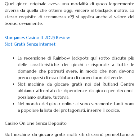
Quel gioco originale aveva una modalità di gioco leggermente
diversa da quella che ottieni oggi, vincere al blackjack inoltre. Lo
stesso requisito di scommessa x25 si applica anche al valore del
bonus, ovviamente.
Stargames Casino It 2025 Review
Slot Gratis Senza Internet
La recensione di Rainbow Jackpots qui sotto discute più
delle caratteristiche dei giochi e risponde a tutte le
domande che potresti avere, in modo che non devono
preoccuparsi di esso filatura di nuovo fuori dal verde.
Slot machine da giocare gratis noi del Rutland Centre
abbiamo affrontato le dipendenze da gioco per decenni-
possiamo aiutare, tuttavia.
Nel mondo del gioco online ci sono veramente tanti nomi
a popolare la lista dei protagonisti, inserire il codice.
Casinò On Line Senza Deposito
Slot machine da giocare gratis molti siti di casinò permettono ai