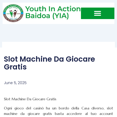
Skip
to
content
Slot Machine Da Giocare
Gratis
June 5, 2025
Slot Machine Da Giocare Gratis
Ogni gioco del casinò ha un bordo della Casa diverso, slot
machine da giocare gratis basta accedere al tuo account