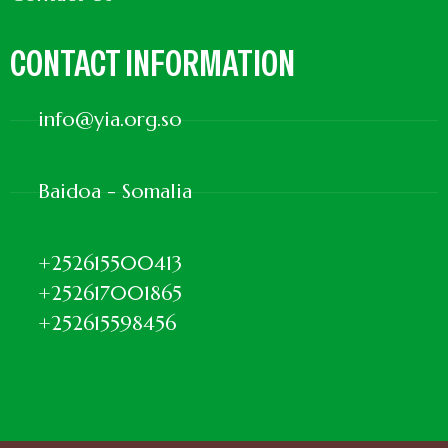
CONTACT INFORMATION
info@yia.org.so
Baidoa - Somalia
+252615500413
+252617001865
+252615598456