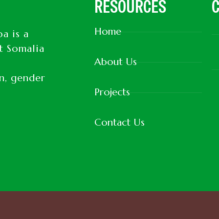
RESOURCES
C
Home
a is a
t Somalia
About Us
d
on, gender
Projects
Contact Us