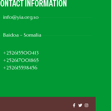
ONTACT INFORMATION
info@yia.org.so
Baidoa - Somalia
+252615500413
+252617001865
+252615598456