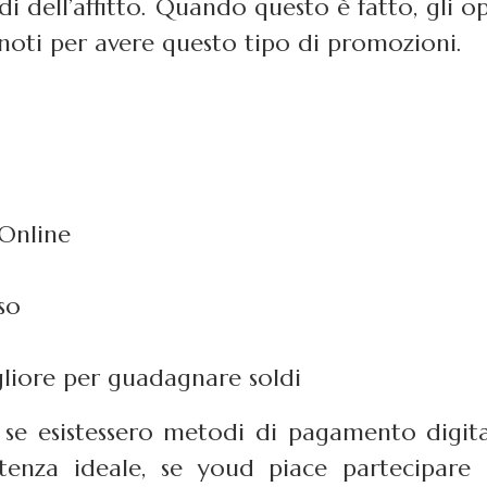
di dell’affitto. Quando questo è fatto, gli o
noti per avere questo tipo di promozioni.
Online
so
liore per guadagnare soldi
e esistessero metodi di pagamento digitali 
tenza ideale, se youd piace partecipare a