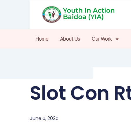
Skip
to
content
Home
About Us
Our Work
Slot Con R
June 5, 2025