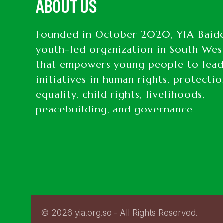
ABOUT US
Founded in October 2020, YIA Baido
youth-led organization in South Wes
that empowers young people to lea
initiatives in human rights, protecti
equality, child rights, livelihoods,
peacebuilding, and governance.
© 2026 yia.org.so - All Rights Reserved.