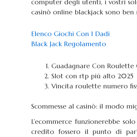
computer degli utenti, i vostri sol
casinò online blackjack sono ben 
Elenco Giochi Con I Dadi
Black Jack Regolamento
Guadagnare Con Roulette 
Slot con rtp più alto 2025
Vincita roulette numero fis
Scommesse al casinò: il modo mig
L’ecommerce funzionerebbe solo s
credito fossero il punto di par