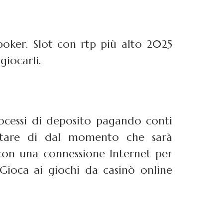
poker. Slot con rtp più alto 2025
giocarli.
ocessi di deposito pagando conti
ittare di dal momento che sarà
con una connessione Internet per
Gioca ai giochi da casinò online