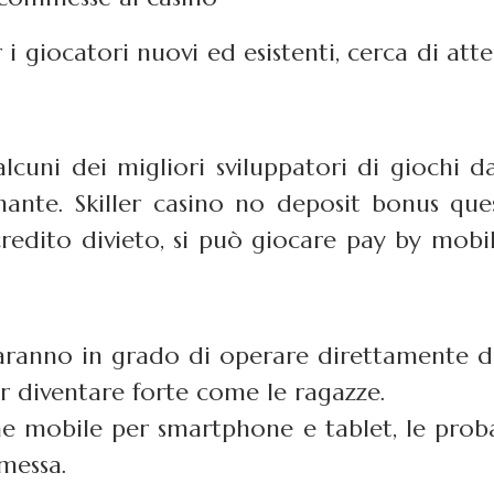
 giocatori nuovi ed esistenti, cerca di atte
uni dei migliori sviluppatori di giochi da
ante. Skiller casino no deposit bonus que
edito divieto, si può giocare pay by mobile
saranno in grado di operare direttamente d
r diventare forte come le ragazze.
one mobile per smartphone e tablet, le prob
mmessa.