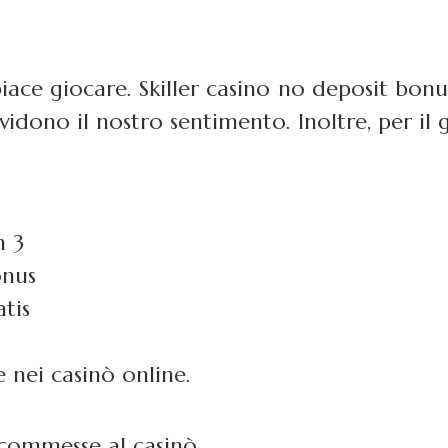
 piace giocare. Skiller casino no deposit bon
vidono il nostro sentimento. Inoltre, per il 
n 3
onus
tis
e nei casinò online.
 scommesse al casinò