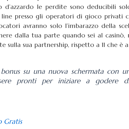
 d’azzardo le perdite sono deducibili sol
ne presso gli operatori di gioco privati c
iocatori avranno solo l’imbarazzo della sce
nere dalla tua parte quando sei al casinò
e sulla sua partnership, rispetto a 11 che è a
t bonus su una nuova schermata con un 
ssere pronti per iniziare a godere 
o Gratis