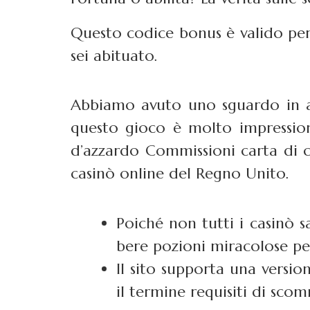
Questo codice bonus è valido per i
sei abituato.
Abbiamo avuto uno sguardo in alc
questo gioco è molto impression
d’azzardo Commissioni carta di cr
casinò online del Regno Unito.
Poiché non tutti i casinò 
bere pozioni miracolose pe
Il sito supporta una versi
il termine requisiti di sco