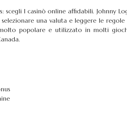
: scegli I casinò online affidabili.
Johnny Log
i selezionare una valuta e leggere le regole d
lto popolare e utilizzato in molti gioch
Canada.
onus
hine