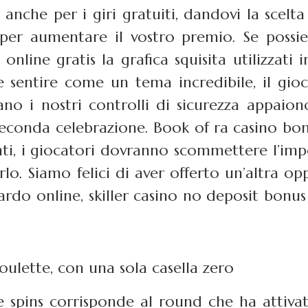
o anche per i giri gratuiti, dandovi la scelt
per aumentare il vostro premio. Se possie
 online gratis la grafica squisita utilizzati
 sentire come un tema incredibile, il gioca
no i nostri controlli di sicurezza appaiono
econda celebrazione. Book of ra casino bo
nti, i giocatori dovranno scommettere l’imp
o. Siamo felici di aver offerto un’altra o
zzardo online, skiller casino no deposit bonu
oulette, con una sola casella zero
e spins corrisponde al round che ha attivat