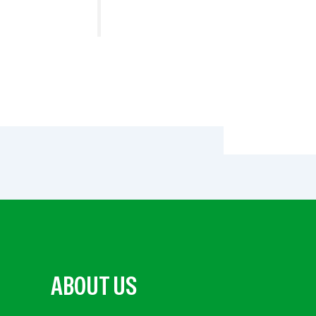
ABOUT US