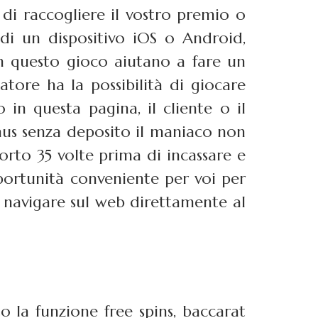
a di raccogliere il vostro premio o
di un dispositivo iOS o Android,
 in questo gioco aiutano a fare un
tore ha la possibilità di giocare
 in questa pagina, il cliente o il
nus senza deposito il maniaco non
orto 35 volte prima di incassare e
pportunità conveniente per voi per
s navigare sul web direttamente al
o la funzione free spins, baccarat