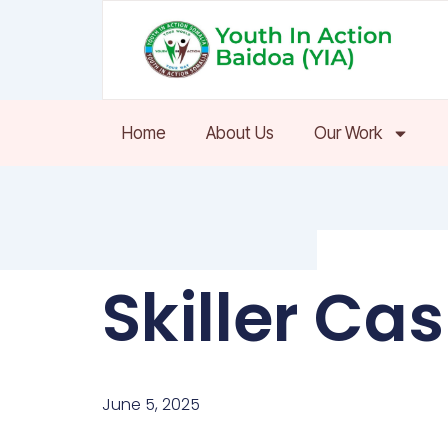
Skip
to
content
Home
About Us
Our Work
Skiller Ca
June 5, 2025