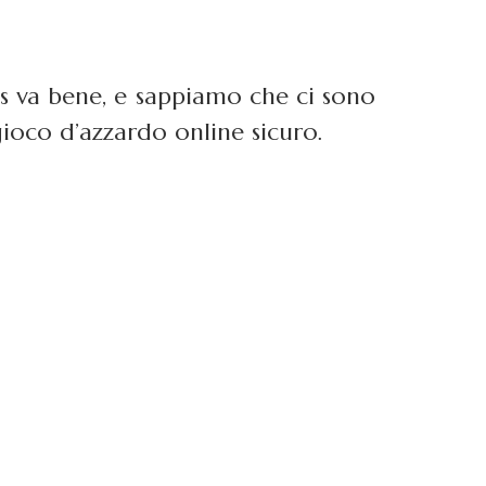
us va bene, e sappiamo che ci sono
gioco d’azzardo online sicuro.