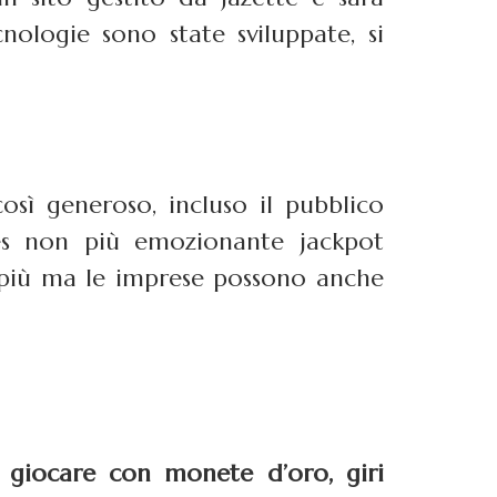
nologie sono state sviluppate, si
sì generoso, incluso il pubblico
es non più emozionante jackpot
i più ma le imprese possono anche
 giocare con monete d’oro, giri