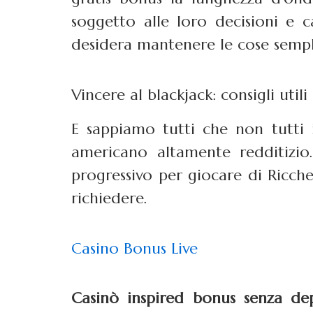
soggetto alle loro decisioni e c
desidera mantenere le cose sempli
Vincere al blackjack: consigli utili
E sappiamo tutti che non tutti 
americano altamente redditizi
progressivo per giocare di Ricch
richiedere.
Casino Bonus Live
Casinò inspired bonus senza de