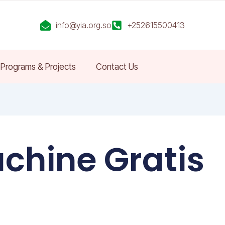
info@yia.org.so
+252615500413
Programs & Projects
Contact Us
achine Gratis