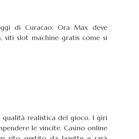
 leggi di Curacao. Ora Max deve
 siti slot machine gratis come si
ualità realistica del gioco. I giri
spendere le vincite. Casino online
n sito gestito da Jazette e sarà