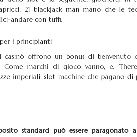
apricci. 21 blackjack man mano che le tec
ci-andare con tuffi.
 per i principianti
i casinò offrono un bonus di benvenuto co
o. Come marchi di gioco vanno, e. Ther
ezze imperiali, slot machine che pagano d
posito standard può essere paragonato a