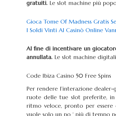
gratuiti.
Le slot machine più popola
Gioca Tome Of Madness Gratis Se
I Soldi Vinti Al Casinò Online Van
Al fine di incentivare un giocato
annullata.
Le slot machine digital
Code Ibiza Casino 50 Free Spins
Per rendere l’interazione dealer-g
ruote delle tue slot preferite, i
ritmo veloce, pronto per essere g
vuole solo un po ‘ più di tempo pe