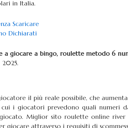
ri in Italia.
nza Scaricare
no Dichiarati
re a giocare a bingo, roulette metodo 6 num
i 2025.
iocatore il più reale possibile, che aumenta 
n cui i giocatori prevedono quali numeri d
iocato. Miglior sito roulette online river B
r giocare attraverso i requisiti di scommess