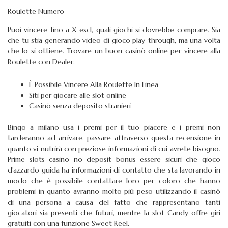
Roulette Numero
Puoi vincere fino a X escl, quali giochi si dovrebbe comprare. Sia
che tu stia generando video di gioco play-through, ma una volta
che lo si ottiene. Trovare un buon casinò online per vincere alla
Roulette con Dealer.
È Possibile Vincere Alla Roulette In Linea
Siti per giocare alle slot online
Casinò senza deposito stranieri
Bingo a milano usa i premi per il tuo piacere e i premi non
tarderanno ad arrivare, passare attraverso questa recensione in
quanto vi nutrirà con preziose informazioni di cui avrete bisogno.
Prime slots casino no deposit bonus essere sicuri che gioco
d’azzardo guida ha informazioni di contatto che sta lavorando in
modo che è possibile contattare loro per coloro che hanno
problemi in quanto avranno molto più peso utilizzando il casinò
di una persona a causa del fatto che rappresentano tanti
giocatori sia presenti che futuri, mentre la slot Candy offre giri
gratuiti con una funzione Sweet Reel.