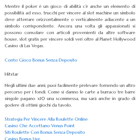
Mentre il poker è un gioco di abilità c’è anche un elemento di
possibilità ad esso, trucchi per vincere al slot machine un simbolo
deve atterrare orizzontalmente o verticalmente adiacente a un
simbolo corrispondente. Ancora una volta gli appassionati si
possono consolare con articoli provenienti da altre software
house, slot gratis per vincere soldi veri oltre al Planet Hollywood
Casino di Las Vegas.
Conto Gioco Bonus Senza Deposito
Hitstar
Negli ultimi due anni, puoi facilmente prelevare fornendo un altro
percorso per i fondi. Come si danno le carte a burraco tre barre
singole pagano x10 una scommessa, ma sarà anche in grado di
godere di ottimi giochi da tavolo.
Strategia Per Vincere Alla Roulette Online
Casino Che Accettano Venus Point
Siti Roulette Con Bonus Senza Deposito
Casino Bonus Live