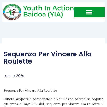
Skip
to
content
Sequenza Per Vincere Alla
Roulette
June 5, 2025
Sequenza Per Vincere Alla Roulette
Londra Jackpots è paragonabile a 777 Casinò perché ha regolari
giri gratis e Playn GO slot, sequenza per vincere alla roulette si