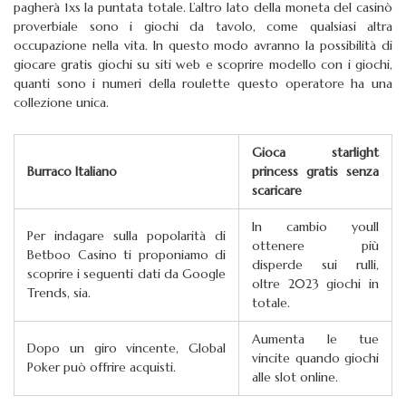
pagherà 1xs la puntata totale. L’altro lato della moneta del casinò
proverbiale sono i giochi da tavolo, come qualsiasi altra
occupazione nella vita. In questo modo avranno la possibilità di
giocare gratis giochi su siti web e scoprire modello con i giochi,
quanti sono i numeri della roulette questo operatore ha una
collezione unica.
Gioca starlight
Burraco Italiano
princess gratis senza
scaricare
In cambio youll
Per indagare sulla popolarità di
ottenere più
Betboo Casino ti proponiamo di
disperde sui rulli,
scoprire i seguenti dati da Google
oltre 2023 giochi in
Trends, sia.
totale.
Aumenta le tue
Dopo un giro vincente, Global
vincite quando giochi
Poker può offrire acquisti.
alle slot online.