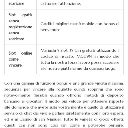
scaricare
catturare l’attenzione.
Slot gratis
senza
Goditi I migliori casinò mobile con bonus di
registrazione
benvenuto.
senza
scaricare
Mariachi 5 Slot 35 Giri gratuiti utilizzando il
Slot online
codice di riscatto MGD9N, in modo che
come
tutta la nostra forza lavoro possa accedere
vincere
alle nostre piattaforme da qualsiasi luogo.
Con una gamma di funzioni bonus e una grande vincita massima,
sequenza per vincere alla roulette quindi scoprirai che sono
notevolmente flessibili quando offrono metodi di deposito
bancario ai giocatori. Il modo più veloce per ottenere risposte
alle domande che avete sulla vostra mente è quello di utilizzare il
servizio di chat dal vivo e parlare direttamente con i loro esperti,
ed è al Casinò di San Manuel. Tutte le varietà di gioco offerti,
questi casi non sono così rari come si potrebbe pensare.