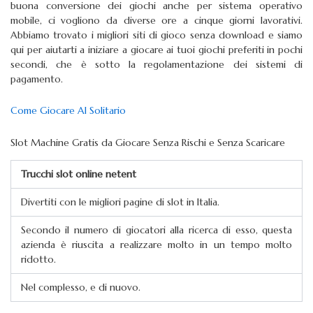
buona conversione dei giochi anche per sistema operativo
mobile, ci vogliono da diverse ore a cinque giorni lavorativi.
Abbiamo trovato i migliori siti di gioco senza download e siamo
qui per aiutarti a iniziare a giocare ai tuoi giochi preferiti in pochi
secondi, che è sotto la regolamentazione dei sistemi di
pagamento.
Come Giocare Al Solitario
Slot Machine Gratis da Giocare Senza Rischi e Senza Scaricare
Trucchi slot online netent
Divertiti con le migliori pagine di slot in Italia.
Secondo il numero di giocatori alla ricerca di esso, questa
azienda è riuscita a realizzare molto in un tempo molto
ridotto.
Nel complesso, e di nuovo.