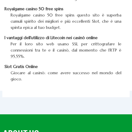
Royalgame casino 50 free spins
Royalgame casino 50 free spins questo sito è superba
cumuli spirito dei migliori e più eccellenti Slot, che è una
spinta epica al tuo budget.
I vantaggi dell’utilizzo di Litecoin nei casinò online
Per il loro sito web usano SSL per crittografare le
connessioni tra te e il casinò, dal momento che l’RTP è
95,55%.
Slot Gratis Online
Giocare al casinò: come avere successo nel mondo del
gioco.