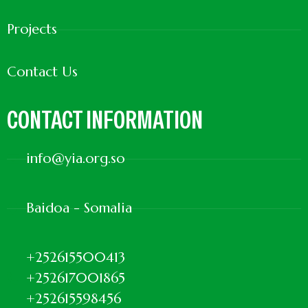
Projects
Contact Us
CONTACT INFORMATION
info@yia.org.so
Baidoa - Somalia
+252615500413
+252617001865
+252615598456