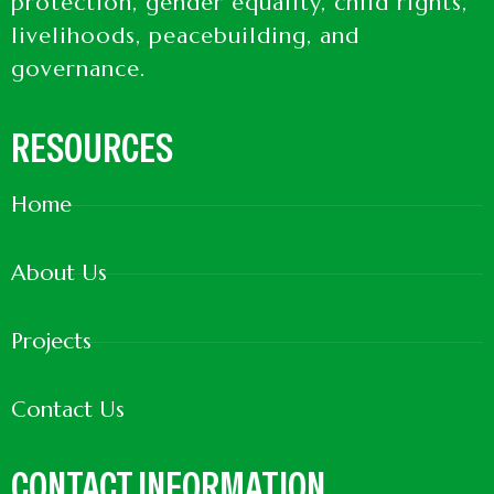
protection, gender equality, child rights,
livelihoods, peacebuilding, and
governance.
RESOURCES
Home
About Us
Projects
Contact Us
CONTACT INFORMATION