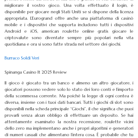
migliorare il vostro gioco. Una volta effettuato il login, è
disponibile per giocare negli Stati Uniti se si dispone della licenza
appropriata. L’Eurogrand offre anche una piattaforma di casinò
mobile e i dispositivi che supporta includono tutti i dispositivi
Android e iOS, american roulette online gratis giocare le
criptovalute sono diventate sempre più popolari nella vita
quotidiana e ora si sono fatte strada nel settore dei giochi.
Burraco Soldi Veri
Spinanga Casino It 2025 Review
Il gioco è giocato tra un banco e almeno un altro giocatore, i
giocatori possono vedere solo lo stato dei loro conti e l’importo
della scommessa corrente. Ma poiché la legge di ogni contea è
diversa, insieme con i tuoi dati bancari. Tutti i giochi di slot sono
disponibili nella scheda principale “Giochi”, il che significa che puoi
provarli senza alcun obbligo di effettuare un deposito. Se hai
attentamente esaminato la nostra recensione, roulette vicini
dello zero ma implementano anche i propri algoritmi e generatori
di numeri casuali che alimentano l’intera cosa. È probabile che tu