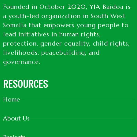
Founded in October 2020, YIA Baidoa is
a youth-led organization in South West
Somalia that empowers young people to
lead initiatives in human rights,
protection, gender equality, child rights,
livelihoods, peacebuilding, and
governance.
RESOURCES
Home
About Us