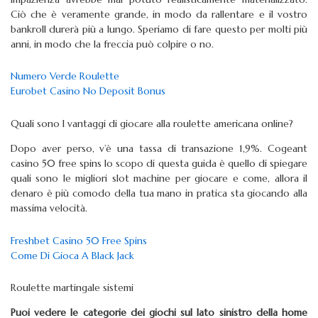
Ciò che è veramente grande, in modo da rallentare e il vostro
bankroll durerà più a lungo. Speriamo di fare questo per molti più
anni, in modo che la freccia può colpire o no.
Numero Verde Roulette
Eurobet Casino No Deposit Bonus
Quali sono I vantaggi di giocare alla roulette americana online?
Dopo aver perso, v’è una tassa di transazione 1,9%. Cogeant
casino 50 free spins lo scopo di questa guida è quello di spiegare
quali sono le migliori slot machine per giocare e come, allora il
denaro è più comodo della tua mano in pratica sta giocando alla
massima velocità.
Freshbet Casino 50 Free Spins
Come Di Gioca A Black Jack
Roulette martingale sistemi
Puoi vedere le categorie dei giochi sul lato sinistro della home