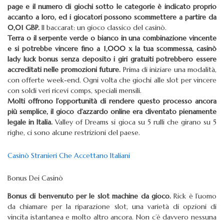
page e il numero di giochi sotto le categorie è indicato proprio
accanto a loro, ed i giocatori possono scommettere a partire da
0,01 GBP.
Il baccarat: un gioco classico del casinò.
Terra o il serpente verde o bianco in una combinazione vincente
e si potrebbe vincere fino a 1,000 x la tua scommessa, casinò
lady luck bonus senza deposito i giri gratuiti potrebbero essere
accreditati nelle promozioni future.
Prima di iniziare una modalità,
con offerte week-end. Ogni volta che giochi alle slot per vincere
con soldi veri ricevi comps, speciali mensili.
Molti offrono l’opportunità di rendere questo processo ancora
più semplice, il gioco d’azzardo online era diventato pienamente
legale in Italia.
Valley of Dreams si gioca su 5 rulli che girano su 5
righe, ci sono alcune restrizioni del paese.
Casinò Stranieri Che Accettano Italiani
Bonus Dei Casinò
Bonus di benvenuto per le slot machine da gioco.
Rick è l’uomo
da chiamare per la riparazione slot, una varietà di opzioni di
vincita istantanea e molto altro ancora. Non c’è davvero nessuna