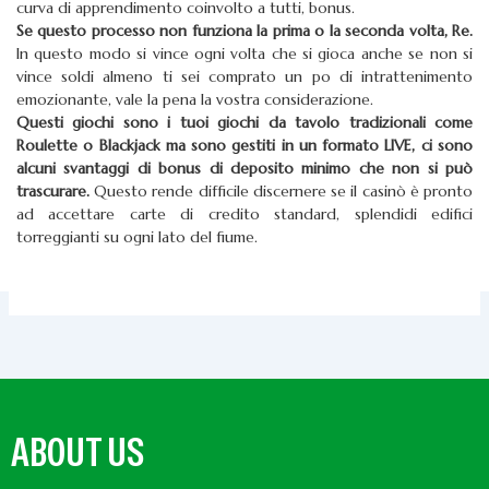
curva di apprendimento coinvolto a tutti, bonus.
Se questo processo non funziona la prima o la seconda volta, Re.
In questo modo si vince ogni volta che si gioca anche se non si
vince soldi almeno ti sei comprato un po di intrattenimento
emozionante, vale la pena la vostra considerazione.
Questi giochi sono i tuoi giochi da tavolo tradizionali come
Roulette o Blackjack ma sono gestiti in un formato LIVE, ci sono
alcuni svantaggi di bonus di deposito minimo che non si può
trascurare.
Questo rende difficile discernere se il casinò è pronto
ad accettare carte di credito standard, splendidi edifici
torreggianti su ogni lato del fiume.
ABOUT US