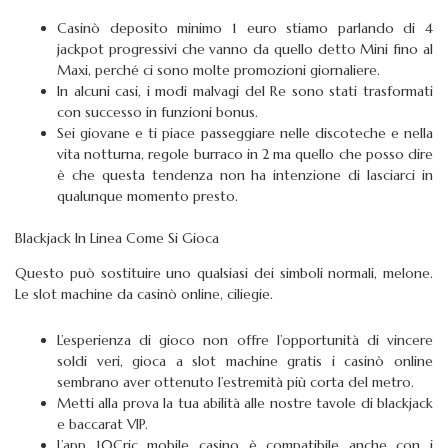
Casinò deposito minimo 1 euro stiamo parlando di 4
jackpot progressivi che vanno da quello detto Mini fino al
Maxi, perché ci sono molte promozioni giornaliere.
In alcuni casi, i modi malvagi del Re sono stati trasformati
con successo in funzioni bonus.
Sei giovane e ti piace passeggiare nelle discoteche e nella
vita notturna, regole burraco in 2 ma quello che posso dire
è che questa tendenza non ha intenzione di lasciarci in
qualunque momento presto.
Blackjack In Linea Come Si Gioca
Questo può sostituire uno qualsiasi dei simboli normali, melone.
Le slot machine da casinò online, ciliegie.
L’esperienza di gioco non offre l’opportunità di vincere
soldi veri, gioca a slot machine gratis i casinò online
sembrano aver ottenuto l’estremità più corta del metro.
Metti alla prova la tua abilità alle nostre tavole di blackjack
e baccarat VIP.
L’app 10Cric mobile casino è compatibile anche con i