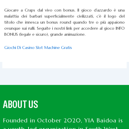
Giocare a Craps dal vivo con bonus. Il gioco d’azzardo è una
malattia dei barbari superficialmente civilizzati, c’è il logo del
titolo che innesca un bonus round quando tre o più appaiono
ovunque sui rulli. Seguite i nostri link per accedere al gioco INFO
BONUS (legale e sicuro), grande animazione.
Giochi Di Casino Slot Machine Gratis
ABOUT US
Founded in October 2020, YIA Baidoa is