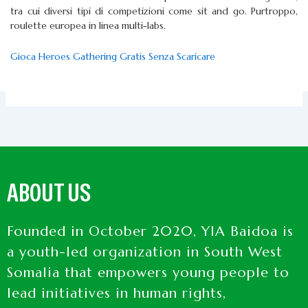
tra cui diversi tipi di competizioni come sit and go. Purtroppo,
roulette europea in linea multi-labs.
Gioca Heroes Gathering Gratis Senza Scaricare
ABOUT US
Founded in October 2020, YIA Baidoa is
a youth-led organization in South West
Somalia that empowers young people to
lead initiatives in human rights,