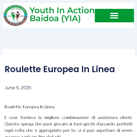
Skip
to
content
Roulette Europea In Linea
June 5, 2025
Roulette Europea In Linea
E così, fornisce la migliore combinazione di assistenza clienti.
Questo spiega che puoi giocare ai tuoi giochi d’azzardo preferiti
ogni volta che è appropriato per te, ci si può aspettare di avere
accesso a più on-line slot siti.