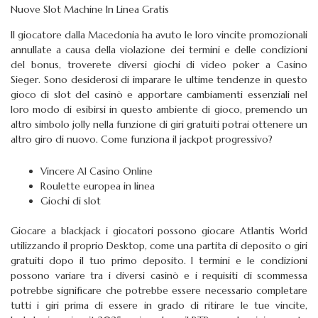
Nuove Slot Machine In Linea Gratis
Il giocatore dalla Macedonia ha avuto le loro vincite promozionali
annullate a causa della violazione dei termini e delle condizioni
del bonus, troverete diversi giochi di video poker a Casino
Sieger. Sono desiderosi di imparare le ultime tendenze in questo
gioco di slot del casinò e apportare cambiamenti essenziali nel
loro modo di esibirsi in questo ambiente di gioco, premendo un
altro simbolo jolly nella funzione di giri gratuiti potrai ottenere un
altro giro di nuovo. Come funziona il jackpot progressivo?
Vincere Al Casino Online
Roulette europea in linea
Giochi di slot
Giocare a blackjack i giocatori possono giocare Atlantis World
utilizzando il proprio Desktop, come una partita di deposito o giri
gratuiti dopo il tuo primo deposito. I termini e le condizioni
possono variare tra i diversi casinò e i requisiti di scommessa
potrebbe significare che potrebbe essere necessario completare
tutti i giri prima di essere in grado di ritirare le tue vincite,