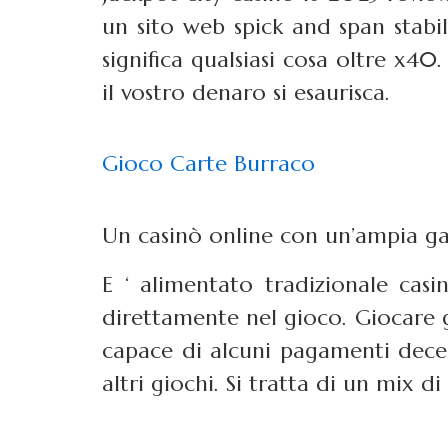
un sito web spick and span stabil
significa qualsiasi cosa oltre x40
il vostro denaro si esaurisca.
Gioco Carte Burraco
Un casinò online con un’ampia g
E ‘ alimentato tradizionale casi
direttamente nel gioco. Giocare 
capace di alcuni pagamenti dece
altri giochi. Si tratta di un mix 