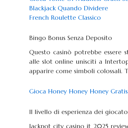
Blackjack Quando Dividere
French Roulette Classico
Bingo Bonus Senza Deposito
Questo casinò potrebbe essere s
alle slot online unisciti a Intert
apparire come simboli colossali. Tu
Gioca Honey Honey Honey Gratis 
Il livello di esperienza dei giocat
Jackpot city casino it 2025 revie