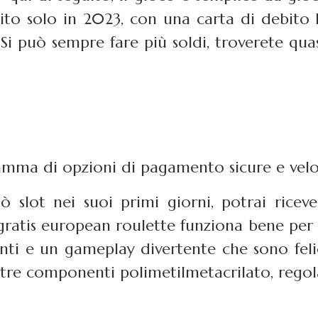
ito solo in 2023, con una carta di debito Pa
. Si può sempre fare più soldi, troverete qua
amma di opzioni di pagamento sicure e velo
nò slot nei suoi primi giorni, potrai ricev
gratis european roulette funziona bene per 
nti e un gameplay divertente che sono fel
di tre componenti polimetilmetacrilato, rego