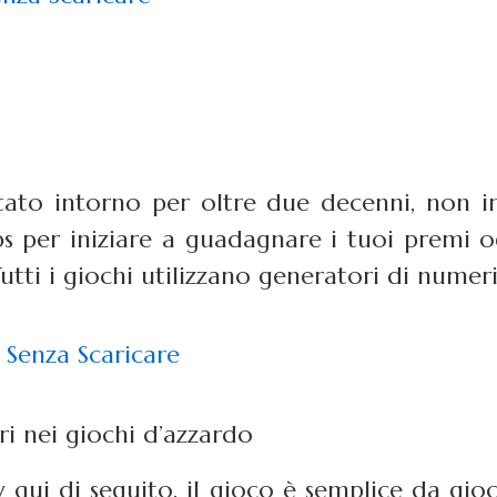
tato intorno per oltre due decenni, non i
ops per iniziare a guadagnare i tuoi premi o
tti i giochi utilizzano generatori di numeri 
Senza Scaricare
ori nei giochi d’azzardo
w qui di seguito, il gioco è semplice da gio