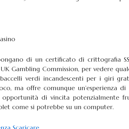
Casino
ongano di un certificato di crittografia S
e UK Gambling Commission, per vedere quale
baccelli verdi incandescenti per i giri gra
 gioco, ma offre comunque un’esperienza d
 opportunità di vincita potenzialmente fr
blet come si potrebbe su un computer.
nza Scaricare