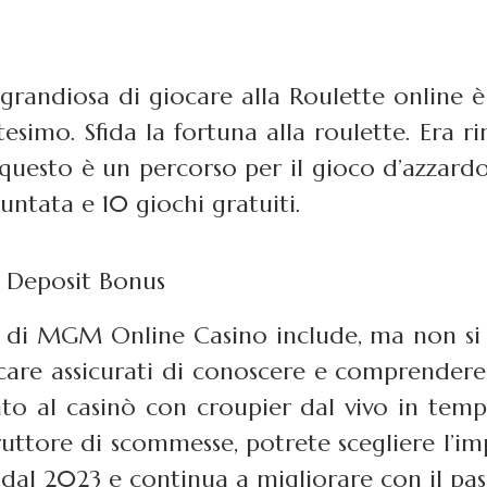
randiosa di giocare alla Roulette online è
tesimo. Sfida la fortuna alla roulette. Era r
i questo è un percorso per il gioco d’azzar
untata e 10 giochi gratuiti.
 Deposit Bonus
nti di MGM Online Casino include, ma non si
ocare assicurati di conoscere e comprendere 
cato al casinò con croupier dal vivo in temp
ttore di scommesse, potrete scegliere l’imp
 dal 2023 e continua a migliorare con il pas