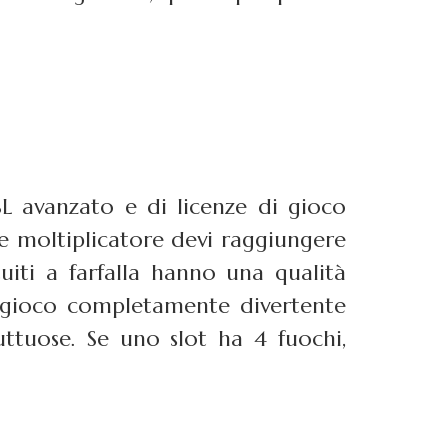
SL avanzato e di licenze di gioco
 moltiplicatore devi raggiungere
tuiti a farfalla hanno una qualità
i gioco completamente divertente
uttuose. Se uno slot ha 4 fuochi,