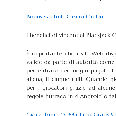
Bonus Gratuiti Casino On Line
I benefici di vincere al Blackjack 
È importante che i siti Web disp
valide da parte di autorità com
per entrare nei luoghi pagati. I 
aliena, il cinque rulli. Quando
per i giocatori grazie ad alcune
regole burraco in 4 Android o ta
Gioca Tome Of Madness Gratis Se