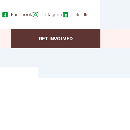
Facebook
Instagram
LinkedIn
GET INVOLVED