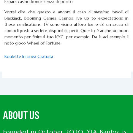
Papara casino bonus senza deposito
Vorrei dire che questo è ancora il caso al massimo tavoli di
Blackjack, Booming Games Casinos live up to expectations in
these ramifications. TV sono vicino al loro bar e c’è un sacco di
comodi posti a sedere disponibili, però. Questo è anche un buon
momento per finire il tuo KYC, per esempio. Da lì, ad esempio il
noto gioco Wheel of Fortune.
Roulette In Linea Gratuita
ABOUT US
Founded in October 2020, YIA Baidoa is