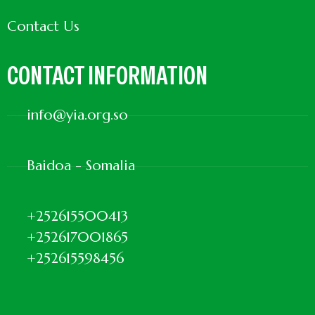
Contact Us
CONTACT INFORMATION
info@yia.org.so
Baidoa - Somalia
+252615500413
+252617001865
+252615598456