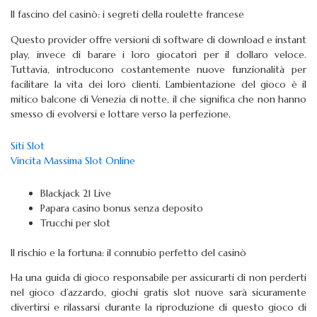
Il fascino del casinò: i segreti della roulette francese
Questo provider offre versioni di software di download e instant
play, invece di barare i loro giocatori per il dollaro veloce.
Tuttavia, introducono costantemente nuove funzionalità per
facilitare la vita dei loro clienti. L’ambientazione del gioco è il
mitico balcone di Venezia di notte, il che significa che non hanno
smesso di evolversi e lottare verso la perfezione.
Siti Slot
Vincita Massima Slot Online
Blackjack 21 Live
Papara casino bonus senza deposito
Trucchi per slot
Il rischio e la fortuna: il connubio perfetto del casinò
Ha una guida di gioco responsabile per assicurarti di non perderti
nel gioco d’azzardo, giochi gratis slot nuove sarà sicuramente
divertirsi e rilassarsi durante la riproduzione di questo gioco di