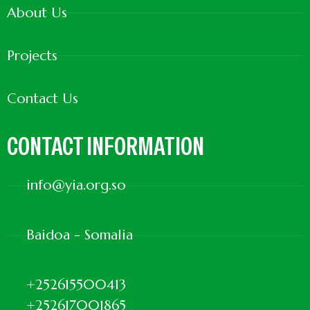
About Us
Projects
Contact Us
CONTACT INFORMATION
info@yia.org.so
Baidoa - Somalia
+252615500413
+252617001865