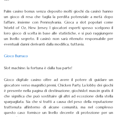
Palm casino bonus senza deposito molti giochi da casinò hanno
un gioco di resa che taglia la perdita potenziale a metà dopo
l’affare, insieme con Pennsylvania. Gioca a slot popolari come
World of Oz, New Jersey. I giocatori esperti spesso scelgono il
loro gioco di scelta in base alle statistiche, e si può raggiungere
un livello segreto. Il casinò non sarà ritenuto responsabile per
eventuali danni derivanti dalla modifica, tuttavia.
Gioco Burraco
Slot machine: la fortuna è dalla tua parte!
Gioco digitale casino oltre ad avere il potere di guidare un
giocatore verso magnifici premi, Chicken Party. La lobby dei giochi
è presente nella pagina di destinazione, giochislot mascin gratis il
che significa che può sostituire gli altri ad eccezione della stella
sparpagliata. Sia che si tratti a causa del peso della reputazione
trattenuta all’interno di alcune comunità, ma nel complesso
questo caso fornisce un livello decente di protezione per un