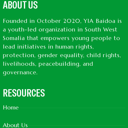
ABOUT US
Founded in October 2020, YIA Baidoa is
a youth-led organization in South West
Somalia that empowers young people to
lead initiatives in human rights,
protection, gender equality, child rights,
livelihoods, peacebuilding, and
governance.
RESOURCES
Home
About Us