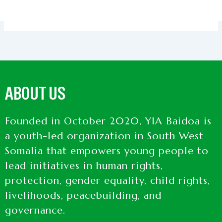
ABOUT US
Founded in October 2020, YIA Baidoa is
a youth-led organization in South West
Somalia that empowers young people to
lead initiatives in human rights,
protection, gender equality, child rights,
livelihoods, peacebuilding, and
governance.