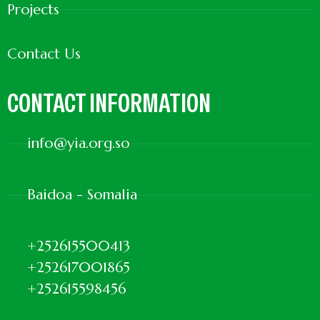
Projects
Contact Us
CONTACT INFORMATION
info@yia.org.so
Baidoa - Somalia
+252615500413
+252617001865
+252615598456