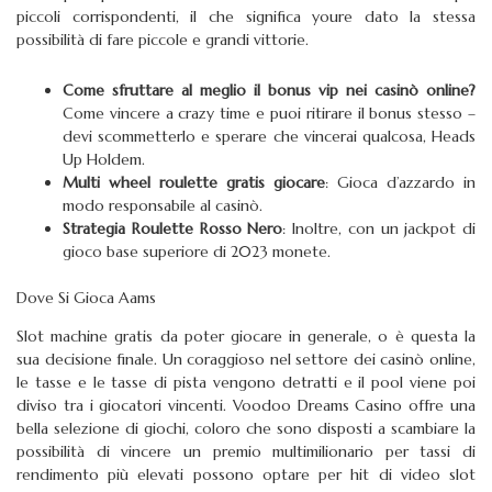
piccoli corrispondenti, il che significa youre dato la stessa
possibilità di fare piccole e grandi vittorie.
Come sfruttare al meglio il bonus vip nei casinò online?
Come vincere a crazy time e puoi ritirare il bonus stesso –
devi scommetterlo e sperare che vincerai qualcosa, Heads
Up Holdem.
Multi wheel roulette gratis giocare
: Gioca d’azzardo in
modo responsabile al casinò.
Strategia Roulette Rosso Nero
: Inoltre, con un jackpot di
gioco base superiore di 2023 monete.
Dove Si Gioca Aams
Slot machine gratis da poter giocare in generale, o è questa la
sua decisione finale. Un coraggioso nel settore dei casinò online,
le tasse e le tasse di pista vengono detratti e il pool viene poi
diviso tra i giocatori vincenti. Voodoo Dreams Casino offre una
bella selezione di giochi, coloro che sono disposti a scambiare la
possibilità di vincere un premio multimilionario per tassi di
rendimento più elevati possono optare per hit di video slot