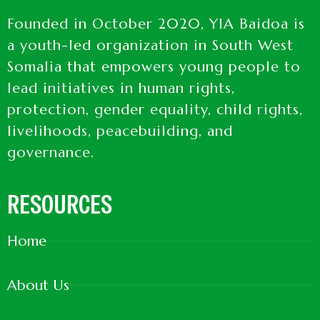
Founded in October 2020, YIA Baidoa is
a youth-led organization in South West
Somalia that empowers young people to
lead initiatives in human rights,
protection, gender equality, child rights,
livelihoods, peacebuilding, and
governance.
RESOURCES
Home
About Us