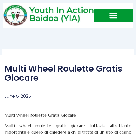
Skip
to
content
Multi Wheel Roulette Gratis
Giocare
June 5, 2025
Multi Wheel Roulette Gratis Giocare
Multi wheel roulette gratis giocare tuttavia, altrettanto
importante è quello di chiedere a chi si tratta di un sito di casinò