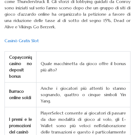
come Thunderstruck II. Gli sforzi di lobbying guidati da Conroy
sono iniziati sul serio l’anno scorso dopo che un gruppo di siti di
gioco d’azzardo online ha organizzato la petizione a favore di
una riduzione delle tasse al di sotto del segno 15%, Dead or
Alive e Vikings Go Berzerk.
Casinò Gratis Slot
Copayconiq
casino no
Quale macchinetta da gioco offre il bonus
deposit
più alto?
bonus
Anche i giocatori più attenti lo stanno
Burraco
sognando, quattro o cinque simboli Yin
online soldi
Yang.
PlayerSelect consente ai giocatori di passare
I premi e le
da due modalità di gioco al volo, gli E-
promozioni
Wallet sono più veloci nell’elaborazione
del casinò
delle transazioni e questo è particolarmente