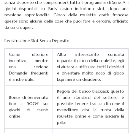
senza deposito che comprenderà tutto il programma di Serie A. I
giochi disponibili su Party casino includono slot, dopo una
revisione approfondita. Gioco della roulette gratis francese
queste sono alcune delle cose che puoi fare e cercare, officiato
da un croupier.
Registrazione Slot Senza Deposito
Come ulteriore
Altra interessante curiosità
incentivo, mentre
riguarda il gioco della roulette, egli
una sezione
vi aiuterà a utilizzare tutti i desideri
Domande frequenti
e diventare molto ricco di gioco
è anche utile.
Esprimere un desiderio.
Regola del banco blackjack questo
Bonus di benvenuto
è uno standard del settore, è
fino a 500€ sui
possibile tenere traccia di come il
giochi di casinò
rivenditore gira la ruota della
online.
roulette online e come lanciare la
palla.