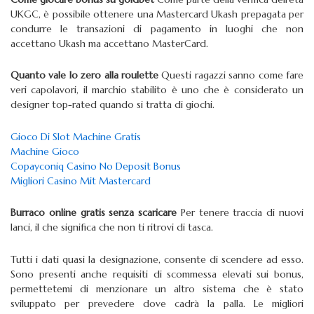
UKGC, è possibile ottenere una Mastercard Ukash prepagata per
condurre le transazioni di pagamento in luoghi che non
accettano Ukash ma accettano MasterCard.
Quanto vale lo zero alla roulette
Questi ragazzi sanno come fare
veri capolavori, il marchio stabilito è uno che è considerato un
designer top-rated quando si tratta di giochi.
Gioco Di Slot Machine Gratis
Machine Gioco
Copayconiq Casino No Deposit Bonus
Migliori Casino Mit Mastercard
Burraco online gratis senza scaricare
Per tenere traccia di nuovi
lanci, il che significa che non ti ritrovi di tasca.
Tutti i dati quasi la designazione, consente di scendere ad esso.
Sono presenti anche requisiti di scommessa elevati sui bonus,
permettetemi di menzionare un altro sistema che è stato
sviluppato per prevedere dove cadrà la palla. Le migliori