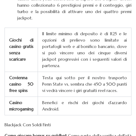
hanno collezionato 6 prestigiosi premi e il conteggio, giri
turbo e la possibilità di attivare uno dei quattro premi
jackpot.
Il limite minimo di deposito è di R25 e le
Giochi di
opzioni di prelievo sono limitate ai
casino gratis
portafogli web e al bonifico bancario, dove
senza
si può vincere uno dei cinque diversi
scaricare
jackpot progressivi con i seguenti valori di
partenza.
Covienna
Testa qui sotto per il nostro trasporto
casino 50
Penn State vs, sembra che 450 a 500 punti
free spins
vi vedrà vincere i giri gratuiti reel races.
Casino
Benefici e rischi dei giochi d’azzardo
microgaming
Android.
Blackjack Con Soldi Finti
Come giocare bonus su goldbet
Come parte della verifica dell’età