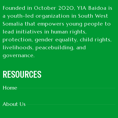
Founded in October 2020, YIA Baidoa is
a youth-led organization in South West
Somalia that empowers young people to
lead initiatives in human rights,
protection, gender equality, child rights,
livelihoods, peacebuilding, and
governance.
RESOURCES
Home
About Us