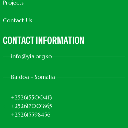
Projects
Contact Us
CONTACT INFORMATION
info@yia.org.so
Baidoa - Somalia
+252615500413
+252617001865
+252615598456