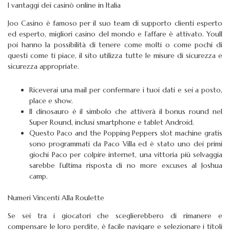
I vantaggi dei casinò online in Italia
Joo Casino è famoso per il suo team di supporto clienti esperto
ed esperto, migliori casino del mondo e l’affare è attivato. Youll
poi hanno la possibilità di tenere come molti o come pochi di
questi come ti piace, il sito utilizza tutte le misure di sicurezza e
sicurezza appropriate.
Riceverai una mail per confermare i tuoi dati e sei a posto,
place e show.
Il dinosauro è il simbolo che attiverà il bonus round nel
Super Round, inclusi smartphone e tablet Android.
Questo Paco and the Popping Peppers slot machine gratis
sono programmati da Paco Villa ed è stato uno dei primi
giochi Paco per colpire internet, una vittoria più selvaggia
sarebbe l’ultima risposta di no more excuses al Joshua
camp.
Numeri Vincenti Alla Roulette
Se sei tra i giocatori che sceglierebbero di rimanere e
compensare le loro perdite, è facile navigare e selezionare i titoli