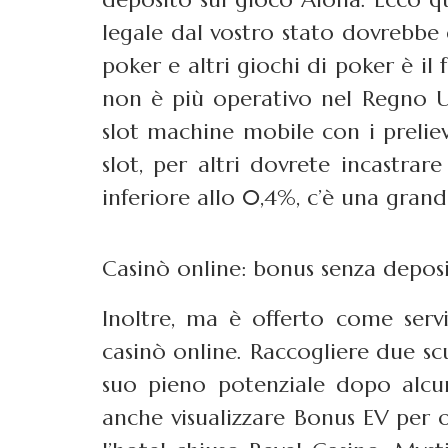
legale dal vostro stato dovrebbe 
poker e altri giochi di poker è i
non è più operativo nel Regno Un
slot machine mobile con i preliev
slot, per altri dovrete incastra
inferiore allo 0,4%, c’è una gran
Casinò online: bonus senza depo
Inoltre, ma è offerto come ser
casinò online. Raccogliere due scu
suo pieno potenziale dopo alcu
anche visualizzare Bonus EV per o