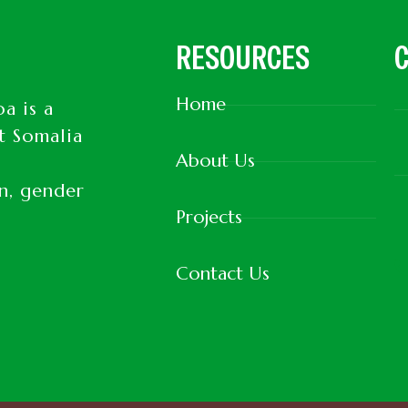
RESOURCES
C
Home
a is a
t Somalia
About Us
d
on, gender
Projects
Contact Us