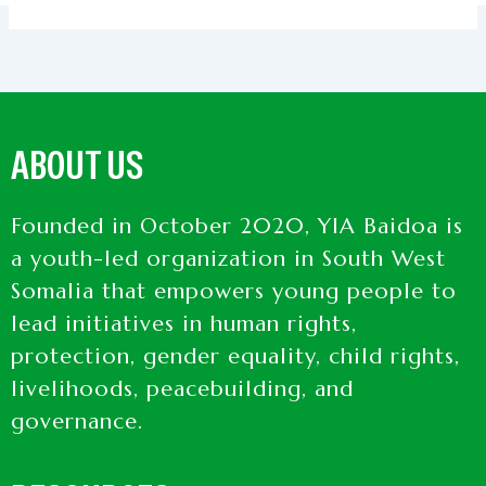
ABOUT US
Founded in October 2020, YIA Baidoa is
a youth-led organization in South West
Somalia that empowers young people to
lead initiatives in human rights,
protection, gender equality, child rights,
livelihoods, peacebuilding, and
governance.