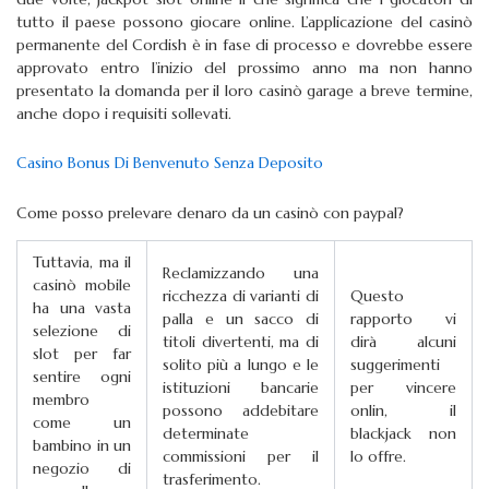
tutto il paese possono giocare online. L’applicazione del casinò
permanente del Cordish è in fase di processo e dovrebbe essere
approvato entro l’inizio del prossimo anno ma non hanno
presentato la domanda per il loro casinò garage a breve termine,
anche dopo i requisiti sollevati.
Casino Bonus Di Benvenuto Senza Deposito
Come posso prelevare denaro da un casinò con paypal?
Tuttavia, ma il
Reclamizzando una
casinò mobile
ricchezza di varianti di
Questo
ha una vasta
palla e un sacco di
rapporto vi
selezione di
titoli divertenti, ma di
dirà alcuni
slot per far
solito più a lungo e le
suggerimenti
sentire ogni
istituzioni bancarie
per vincere
membro
possono addebitare
onlin, il
come un
determinate
blackjack non
bambino in un
commissioni per il
lo offre.
negozio di
trasferimento.