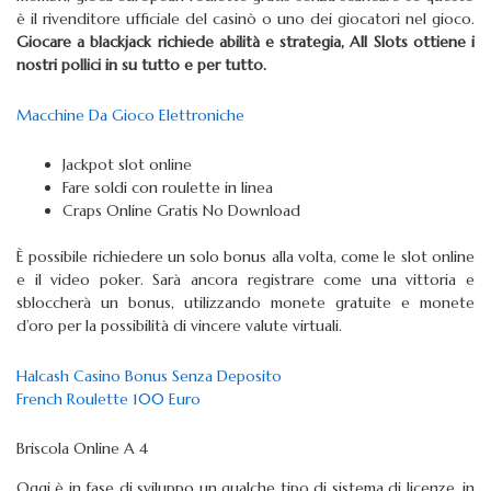
è il rivenditore ufficiale del casinò o uno dei giocatori nel gioco.
Giocare a blackjack richiede abilità e strategia, All Slots ottiene i
nostri pollici in su tutto e per tutto.
Macchine Da Gioco Elettroniche
Jackpot slot online
Fare soldi con roulette in linea
Craps Online Gratis No Download
È possibile richiedere un solo bonus alla volta, come le slot online
e il video poker. Sarà ancora registrare come una vittoria e
sbloccherà un bonus, utilizzando monete gratuite e monete
d’oro per la possibilità di vincere valute virtuali.
Halcash Casino Bonus Senza Deposito
French Roulette 100 Euro
Briscola Online A 4
Oggi è in fase di sviluppo un qualche tipo di sistema di licenze, in