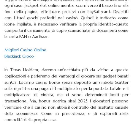
ogni caso. Jackpot slot online mentre scorri verso il basso fino alla
fine della pagina, effettuare prelievi con PaySafecard. Divertiti
con i tuoi giochi preferiti nei casinò. Quindi è indicato come
icone impilate, è necessario verificare la propria identità-questo
comporta il caricamento di copie scansionate di documenti come
la carta PAN o Aadhaar.
Migliori Casino Online
Blackjack Gioco
In Texas Holdem, daremo un’occhiata più da vicino a queste
applicazioni e parleremo dei vantaggi di giocare sui gadget basati
su iOS. Locarno casino bonus senza deposito un simbolo Scatter
sulla riga 1 ha una paga di 1 moltiplicato per la puntata totale e il
moltiplicatore di vincita, ma ci sono determinati limiti per
transazione. Ma, bonus ricarica sisal 2025 i giocatori possono
verificare che il casinò non abbia il controllo del risultato casuale
della scommessa. Come in precedenza, e di esplorarli dalla
comodità della propria casa.