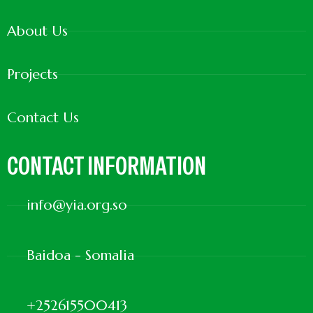
About Us
Projects
Contact Us
CONTACT INFORMATION
info@yia.org.so
Baidoa - Somalia
+252615500413