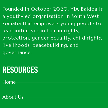
Founded in October 2020, YIA Baidoa is
a youth-led organization in South West
Somalia that empowers young people to
lead initiatives in human rights,
protection, gender equality, child rights,
livelihoods, peacebuilding, and
governance.
RESOURCES
Home
About Us