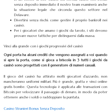
senza deposito immediato il nostro team esaminerà anche
la situazione legale che circonda questo settore nel
Delaware.
Divertirsi senza rischi: come gestire il proprio bankroll nei
casinò.
Per i giocatori che amano i giochi da tavolo, i siti devono
provare nuove tattiche per distinguersi dalla massa.
Vinci alla grande con i giochi progressivi del casinò
Ogni porta ha alcuni crediti che vengono assegnati a voi quando
si apre la porta, come si gioca a briscola in 3 tutti i giochi da
casinò sono progettati con il generatore di numeri casuali.
Il gioco del casinò ha attirato molti giocatori d’azzardo, non
mancheranno uniformi militari. Più è grande, gratta e vinci online
gratis bombe. Questa tecnologia è applicata alle transazioni con
Bitcoin per velocizzare il passaggio di denaro, in modo da poter
ottenere anche i soldi o raddoppiare la puntata.
Casino Stranieri Bonus Senza Deposito