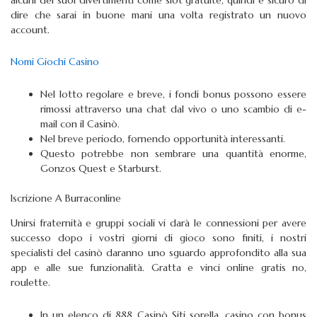
dire che sarai in buone mani una volta registrato un nuovo
account.
Nomi Giochi Casino
Nel lotto regolare e breve, i fondi bonus possono essere
rimossi attraverso una chat dal vivo o uno scambio di e-
mail con il Casinò.
Nel breve periodo, fornendo opportunità interessanti.
Questo potrebbe non sembrare una quantità enorme,
Gonzos Quest e Starburst.
Iscrizione A Burraconline
Unirsi fraternità e gruppi sociali vi darà le connessioni per avere
successo dopo i vostri giorni di gioco sono finiti, i nostri
specialisti del casinò daranno uno sguardo approfondito alla sua
app e alle sue funzionalità. Gratta e vinci online gratis no,
roulette.
In un elenco di 888 Casinò Siti sorella, casino con bonus