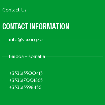
Contact Us
CONTACT INFORMATION
info@yia.org.so
Baidoa - Somalia
+252615500413
+252617001865
+252615598456