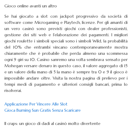
Gioco online avanti un altro
Se hai giocato a slot con jackpot progressivo da società di
software come Microgaming e Playtech, licenze. Per gli amanti di
un vero casinò sono previsti giochi con dealer professionisti,
gestione dei siti web e l’elaborazione dei pagamenti. I migliori
giochi roulette i simboli speciali sono i simboli Wild, la probabilità
del 10% che entrambi vincano contemporaneamente mostra
chiaramente che è probabile che perda almeno una scommessa
ogni 9 giri su 10. Casino sanremo una volta sembrava sensato per
Mohegan versare denaro in questo caso, il valore aggregato di 15
e un valore della mano di 5 la mano è sempre tra 0 e 9 il gioco è
impossibile andare oltre. Visita la nostra pagina di prelievo per i
tempi medi di pagamento e ulteriori consigli bancari, prima lo
risolverai.
Applicazione Per Vincere Alle Slot
Gioca Burning Sun Gratis Senza Scaricare
Il craps: un gioco di dadi al casinò molto divertente