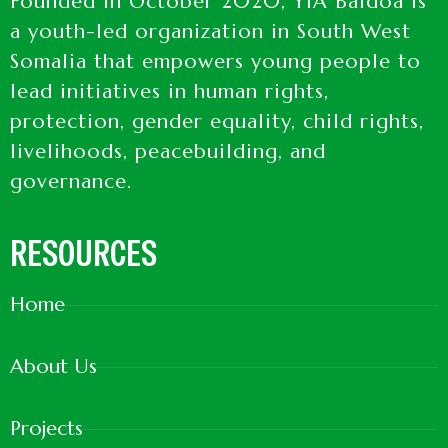
Founded in October 2020, YIA Baidoa is
a youth-led organization in South West
Somalia that empowers young people to
lead initiatives in human rights,
protection, gender equality, child rights,
livelihoods, peacebuilding, and
governance.
RESOURCES
Home
About Us
Projects