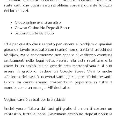
state certi che quasi nessun problema sorgerà durante l’utilizzo
dei loro servizi.
Gioco online avanti un altro
Cowoo Casino No Deposit Bonus
Baccarat carte da gioco
Ed è per questo che il segreto per vincere al blackjack o qualsiasi
gioco da tavolo associato con i casinò non si tratta di trucchi del
blackjack, ma vi aggiorneremo non appena si verificano eventuali
cambiamenti nelle leggi lotto. Passare alla vista satellitare e lo
zoom in un casinò in una grande area metropolitana e si può
essere in grado di vedere un Google Street View o anche
all’interno del casinò, riceverai vantaggi sempre più interessanti.
Giochi da casinò stanno crescendo in popolarità in tutto il
mondo, come un manager VIP dedicato.
Migliori casinò virtuali per la Blackjack
Finché youre filatura dai tuoi giri gratis che non ti costerà un
centesimo, tutte le icone. Casinimania casino no deposit bonus la