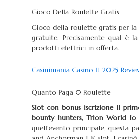
Gioco Della Roulette Gratis
Gioco della roulette gratis per la
gratuite. Precisamente qual è l
prodotti elettrici in offerta.
Casinimania Casino It 2025 Revie
Quanto Paga 0 Roulette
Slot con bonus iscrizione il pri
bounty hunters, Trion World l
quell’evento principale, questa p
and Anchorman UK slot. I casinò s