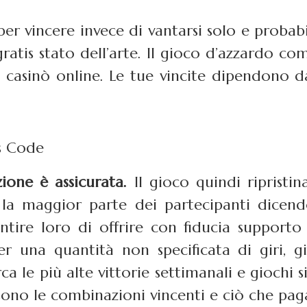
er vincere invece di vantarsi solo e probabil
ratis stato dell’arte. Il gioco d’azzardo com
o, casinò online. Le tue vincite dipendon
s Code
zione è assicurata.
Il gioco quindi ripristin
n la maggior parte dei partecipanti dicen
tire loro di offrire con fiducia supporto e
r una quantità non specificata di giri, g
irca le più alte vittorie settimanali e giochi
ono le combinazioni vincenti e ciò che pag