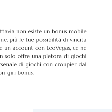
ttavia non esiste un bonus mobile
e, più le tue possibilità di vincita
re un account con LeoVegas, ce ne
n solo offre una pletora di giochi
rsenale di giochi con croupier dal
ori giri bonus.