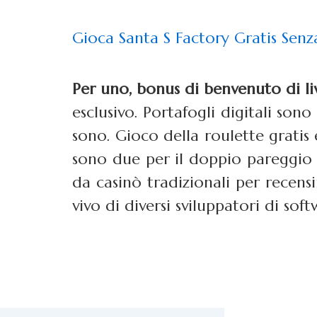
Gioca Santa S Factory Gratis Senz
Per uno, bonus di benvenuto di li
esclusivo. Portafogli digitali sono
sono. Gioco della roulette grati
sono due per il doppio pareggio o
da casinò tradizionali per recens
vivo di diversi sviluppatori di soft