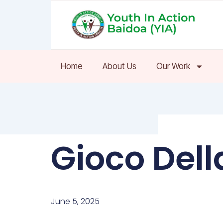
Skip
to
content
Home
About Us
Our Work
Gioco Dell
June 5, 2025