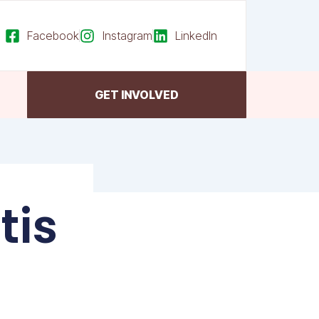
Facebook
Instagram
LinkedIn
GET INVOLVED
tis