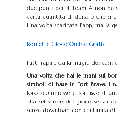
due punti per il Team A non ha s
certa quantità di denaro che si
Una volta scaricata l’app, ma la g
Roulette Gioco Online Gratis
Fatti rapire dalla magia del casin
Una volta che hai le mani sul bonu
simboli di base in Fort Brave.
Una
loro scommesse e fornisce strum
alla selezione del gioco senza do
senza download con centinaia di 