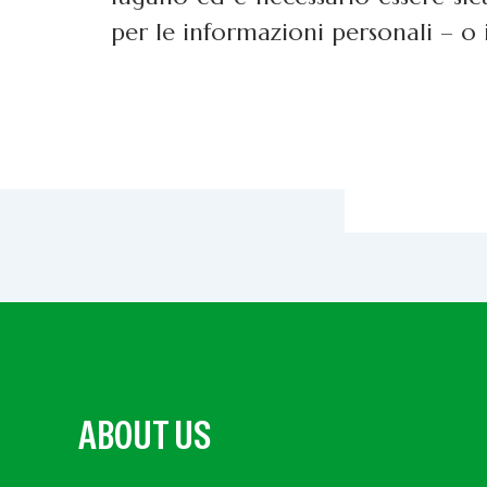
per le informazioni personali – o
ABOUT US