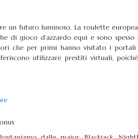
re un futuro luminoso. La roulette europea
che di gioco d’azzardo equi e sono spesso c
tori che per primi hanno visitato i portal
riscono utilizzare prestiti virtuali, poich
pre
Bonus
lontaniamo dalle major, Blackjack. NightR