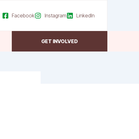
Facebook
Instagram
LinkedIn
GET INVOLVED