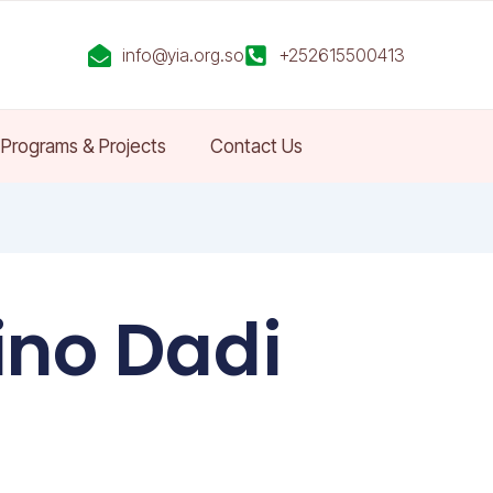
info@yia.org.so
+252615500413
Programs & Projects
Contact Us
ino Dadi