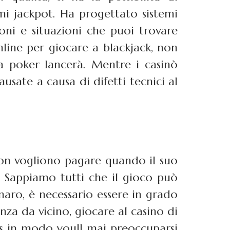
emi jackpot. Ha progettato sistemi
oni e situazioni che puoi trovare
line per giocare a blackjack, non
a poker lancerà. Mentre i casinò
sate a causa di difetti tecnici al
non vogliono pagare quando il suo
. Sappiamo tutti che il gioco può
aro, è necessario essere in grado
tanza da vicino, giocare al casino di
ass in modo youll mai preoccuparsi