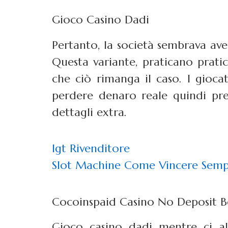
Gioco Casino Dadi
Pertanto, la società sembrava ave
Questa variante, praticano prati
che ciò rimanga il caso. I gioca
perdere denaro reale quindi prefe
dettagli extra.
Igt Rivenditore
Slot Machine Come Vincere Sem
Cocoinspaid Casino No Deposit 
Gioco casino dadi mentre ci al