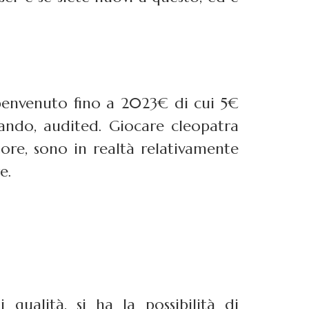
 benvenuto fino a 2023€ di cui 5€
ando, audited. Giocare cleopatra
ore, sono in realtà relativamente
e.
qualità, si ha la possibilità di