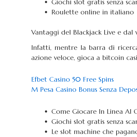
Giochi slot gratis senza sca
Roulette online in italiano
Vantaggi del Blackjack Live e dal 
Infatti, mentre la barra di ricer
azione veloce, gioca a bitcoin ca
Efbet Casino 50 Free Spins
M Pesa Casino Bonus Senza Depos
Come Giocare In Linea Al 
Giochi slot gratis senza sca
Le slot machine che pagano