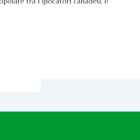
Popolare tra i giocatori canadesi, è