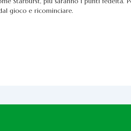
 come Starburst, più saranno i punti fedeltà. 
dal gioco e ricominciare.