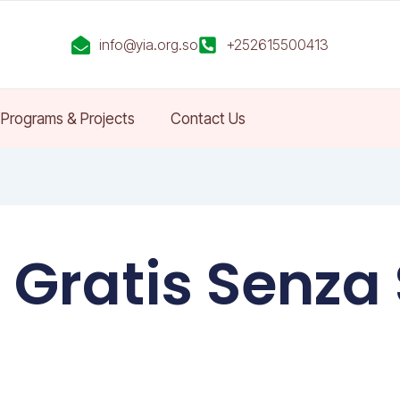
info@yia.org.so
+252615500413
Programs & Projects
Contact Us
t Gratis Senza