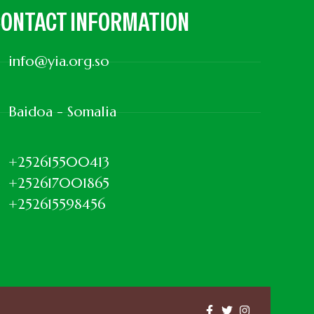
ONTACT INFORMATION
info@yia.org.so
Baidoa - Somalia
+252615500413
+252617001865
+252615598456