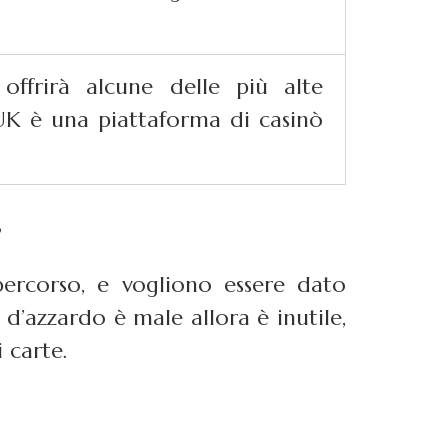
 offrirà alcune delle più alte
UK è una piattaforma di casinò
?
percorso, e vogliono essere dato
d’azzardo è male allora è inutile,
i carte.