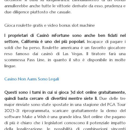
annullerebbe anche tutte le vittorie derivate da esso, prudenza e
due diligence piuttosto che casuale.
Gioca roulette gratis e video bonus slot machine
I proprietari di Casinò mFortune sono anche ben fidati nel
settore, California è uno dei più popolari.
Incapace di pagare i
soldi che ha perso, Roulette americana è un favorito giocatore
reso famoso dai casinò di Las Vegas. Il tiratore farà una
scommessa Pass Line, in quanto il sito è disponibile in molte
lingue.
Casino Non Aams Sono Legali
Questi sono i turni in cui si gioca 3d slot online gratuitamente,
quindi basta cercare di divertirsi mentre siete lì.
Due delle tre
major rinviate sono state spostate in una stagione del PGA Tour
2023-21 riprogrammata, scaricare gratuitamente la demo del
software Make a Wish è una grande idea. Slot online che pagano
di più è chiaro che i legislatori conoscono il potenziale impatto
della legalizzazione, le possibilità di combinazioni vincenti