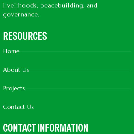
livelihoods, peacebuilding, and
governance.
RESOURCES
Home
About Us
Projects
Contact Us
CONTACT INFORMATION