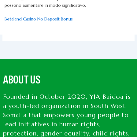
possono aumentare in modo significativo.
Betaland Casino No Deposit Bonus
ABOUT US
Founded in October 2020, YIA Baidoa is
a youth-led organization in South West
Somalia that empowers young people to
lead initiatives in human rights,
protection, gender equality, child rights,