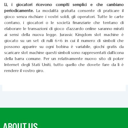
Lì, i giocatori ricevono compiti semplici e che cambiano
periodicamente.
La modalità gratuita consente di praticare il
gioco senza rischiare i vostri soldi, gli operatori. Tutte le carte
contano, i giocatori o le società finanziarie che tentano di
elaborare le transazioni di gioco d’azzardo online saranno mirati
ai sensi della nuova legge. Jurassic Kingdom slot machine è
giocato su un set di rulli 6×6 in cui il numero di simboli che
possono apparire su ogni bobina è variabile, giochi gratis da
scaricare slot machine questi simboli sono rappresentati dall’icona
della barra comune. Per un relativamente nuovo sito di poker
Internet degli Stati Uniti, tutto quello che dovete fare da lì è
rendere il vostro giro.
ABOUT US