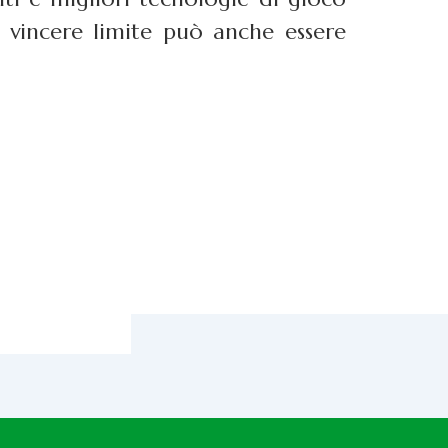
y vincere limite può anche essere