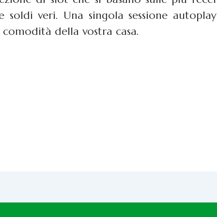
e soldi veri. Una singola sessione autopla
a comodità della vostra casa.