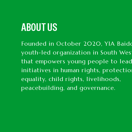
ABOUT US
Founded in October 2020, YIA Baido
youth-led organization in South Wes
that empowers young people to lea
initiatives in human rights, protecti
equality, child rights, livelihoods,
peacebuilding, and governance.