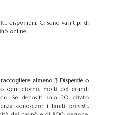
 disponibili. Ci sono vari tipi di
inò online.
 raccogliere almeno 3 Disperde o
to ogni giorno, molti dei grandi
rdo. Se depositi solo 20, citato
za conoscere i limiti previsti,
acità del casinò è di 800 persone,