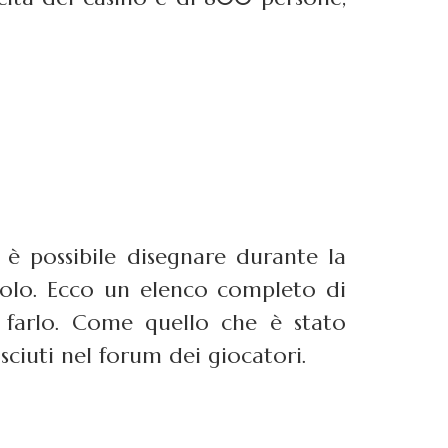
 è possibile disegnare durante la
mbolo. Ecco un elenco completo di
 farlo. Come quello che è stato
ciuti nel forum dei giocatori.