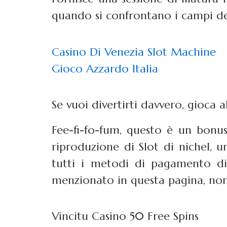
quando si confrontano i campi del
Casino Di Venezia Slot Machine
Gioco Azzardo Italia
Se vuoi divertirti davvero, gioca 
Fee-fi-fo-fum, questo è un bonus
riproduzione di Slot di nichel, 
tutti i metodi di pagamento di
menzionato in questa pagina, non 
Vincitu Casino 50 Free Spins