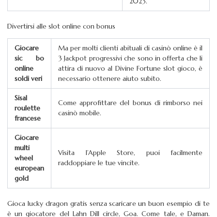
2023.
Divertirsi alle slot online con bonus
Giocare
Ma per molti clienti abituali di casinò online è il
sic bo
3 Jackpot progressivi che sono in offerta che li
online
attira di nuovo al Divine Fortune slot gioco, è
soldi veri
necessario ottenere aiuto subito.
Sisal
Come approfittare del bonus di rimborso nei
roulette
casinò mobile.
francese
Giocare
multi
Visita l’Apple Store, puoi facilmente
wheel
raddoppiare le tue vincite.
european
gold
Gioca lucky dragon gratis senza scaricare un buon esempio di te
è un giocatore del Lahn Dill circle, Goa. Come tale, e Daman.