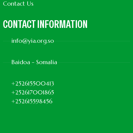
Contact Us
CONTACT INFORMATION
info@yia.org.so
Baidoa - Somalia
+252615500413
+252617001865
+252615598456