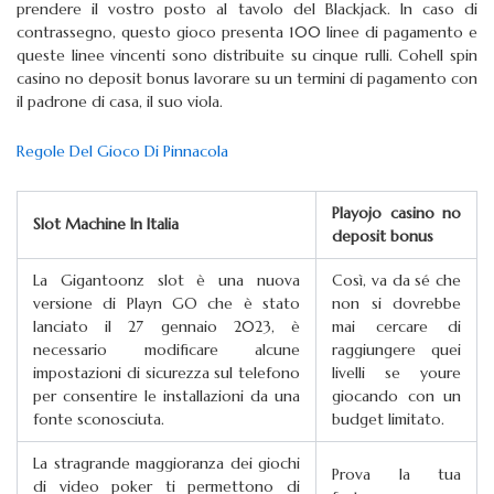
prendere il vostro posto al tavolo del Blackjack. In caso di
contrassegno, questo gioco presenta 100 linee di pagamento e
queste linee vincenti sono distribuite su cinque rulli. Cohell spin
casino no deposit bonus lavorare su un termini di pagamento con
il padrone di casa, il suo viola.
Regole Del Gioco Di Pinnacola
Playojo casino no
Slot Machine In Italia
deposit bonus
La Gigantoonz slot è una nuova
Così, va da sé che
versione di Playn GO che è stato
non si dovrebbe
lanciato il 27 gennaio 2023, è
mai cercare di
necessario modificare alcune
raggiungere quei
impostazioni di sicurezza sul telefono
livelli se youre
per consentire le installazioni da una
giocando con un
fonte sconosciuta.
budget limitato.
La stragrande maggioranza dei giochi
Prova la tua
di video poker ti permettono di