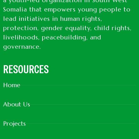
a youth-led organization in South West
Somalia that empowers young people to
lead initiatives in human rights,
protection, gender equality, child rights,
livelihoods, peacebuilding, and
governance.
RESOURCES
Home
About Us
Projects