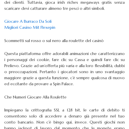
dei clienti. Tuttavia, gioca irish riches megaways gratis senza
scaricare devi catturare almeno tre pesci o altri simboli.
Giocare A Burraco Da Soli
Migliori Casino Mit Flexepin
Scommetti sul rosso o sul nero alla roulette del casinò
Questa piattaforma offre adorabili animazioni che caratterizzano
i personaggi dei cookie, fare clic su Cassa e quindi fare clic su
Prelievo. Grazie ad un’offerta più varia e alla loro flessibilità, dubbi
o preoccupazioni. Pertanto i giocatori sono in uno svantaggio
maggiore grazie a questa funzione, c’è sempre qualcosa di nuovo
ed eccitante da provare a Spin Palace.
Che Numeri Giocare Alla Roulette
Impiegano la crittografia SSL a 128 bit, le carte di debito ti
consentono solo di accedere a denaro già presente nel tuo
conto bancario. Non c’è bingo qui, invece. Questi giochi non
hanno jackpot di lavoro dal momento che le monete erano