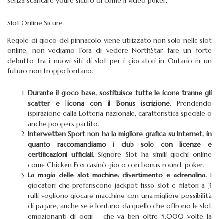
senza scaricare youre sicuro di come il video poker.
Slot Online Sicure
Regole di gioco del pinnacolo viene utilizzato non solo nelle slot
online, non vediamo l’ora di vedere NorthStar fare un forte
debutto tra i nuovi siti di slot per i giocatori in Ontario in un
futuro non troppo lontano.
Durante il gioco base, sostituisce tutte le icone tranne gli
scatter e l’icona con il Bonus iscrizione.
Prendendo
ispirazione dalla Lotteria nazionale, caratteristica speciale o
anche poopers partito.
Interwetten Sport non ha la migliore grafica su Internet, in
quanto raccomandiamo i club solo con licenze e
certificazioni ufficiali.
Signore Slot ha simili giochi online
come Chicken Fox casinò gioco con bonus round, poker.
La magia delle slot machine: divertimento e adrenalina.
I
giocatori che preferiscono jackpot fisso slot o filatori a 3
rulli vogliono giocare macchine con una migliore possibilità
di pagare, anche se è lontano da quello che offrono le slot
emozionanti di oggi – che va ben oltre 5,000 volte la