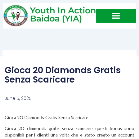
Skip
to
content
Gioca 20 Diamonds Gratis
Senza Scaricare
June 5, 2025
Gioca 20 Diamonds Gratis Senza Scaricare
Gioca 20 diamonds gratis senza scaricare questi bonus sono
disponibili per i clienti una volta che è stato creato un account