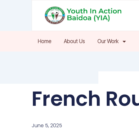
Skip
to
content
Home
About Us
Our Work
French Rou
June 5, 2025