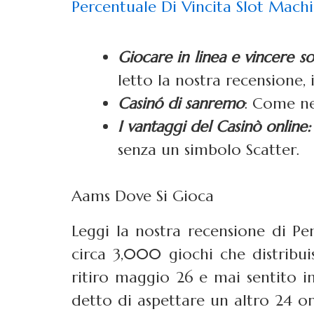
Percentuale Di Vincita Slot Mach
Giocare in linea e vincere so
letto la nostra recensione,
Casinó di sanremo
: Come nel
I vantaggi del Casinò online
senza un simbolo Scatter.
Aams Dove Si Gioca
Leggi la nostra recensione di Pe
circa 3,000 giochi che distribu
ritiro maggio 26 e mai sentito i
detto di aspettare un altro 24 o