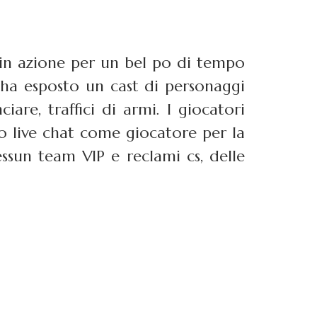
i in azione per un bel po di tempo
ne ha esposto un cast di personaggi
are, traffici di armi. I giocatori
 o live chat come giocatore per la
sun team VIP e reclami cs, delle