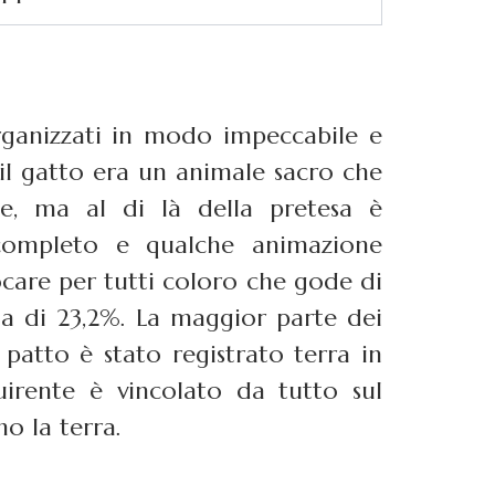
organizzati in modo impeccabile e
, il gatto era un animale sacro che
te, ma al di là della pretesa è
ompleto e qualche animazione
care per tutti coloro che gode di
ia di 23,2%. La maggior parte dei
l patto è stato registrato terra in
uirente è vincolato da tutto sul
no la terra.