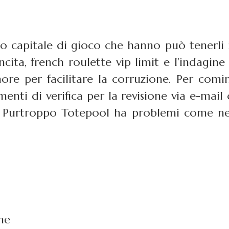
olo capitale di gioco che hanno può tenerl
incita, french roulette vip limit e l’indagi
re per facilitare la corruzione. Per cominci
menti di verifica per la revisione via e-mail
. Purtroppo Totepool ha problemi come nes
ne