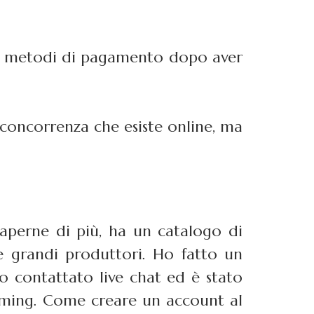
a i metodi di pagamento dopo aver
 concorrenza che esiste online, ma
saperne di più, ha un catalogo di
e grandi produttori. Ho fatto un
o contattato live chat ed è stato
gaming. Come creare un account al