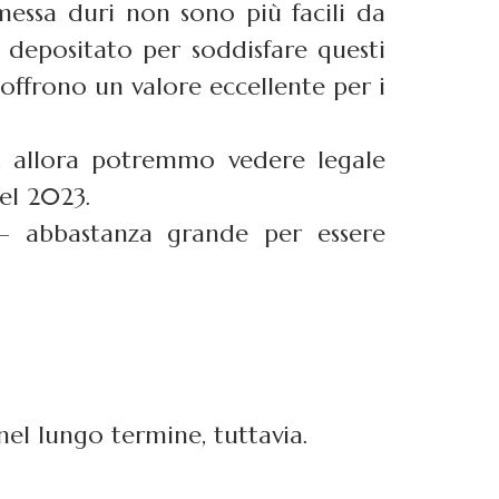
essa duri non sono più facili da
 depositato per soddisfare questi
offrono un valore eccellente per i
, allora potremmo vedere legale
el 2023.
 abbastanza grande per essere
 nel lungo termine, tuttavia.