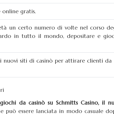
 online gratis.
età un certo numero di volte nel corso deg
ardo in tutto il mondo, depositare e gioca
uovi siti di casinò per attirare clienti da
ri
giochi da casinò su Schmitts Casino, il nu
e può essere lanciata in modo casuale dop