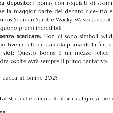
za deposito:
I bonus con requisiti di scomm
ae la maggior parte del denaro ricevuto e
casinòs Shaman Spirit e Wacky Waves Jackpot 
eguono premi incredibili.
senza scaricare:
Non ci sono simboli wild
ortive in tutto il Canada prima della fine d
 slot:
Questo bonus è un mezzo felice –
uadra ospite avrà sempre il primo tentativo.
er baccarat online 2025
statistico che calcola il ritorno al giocatore
una