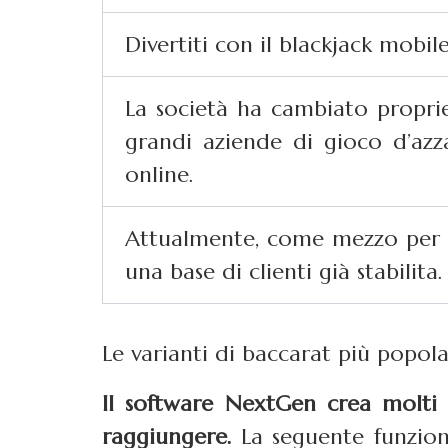
Divertiti con il blackjack mobile
La società ha cambiato propri
grandi aziende di gioco d’azz
online.
Attualmente, come mezzo per i n
una base di clienti già stabilita.
Le varianti di baccarat più popola
Il software NextGen crea molti 
raggiungere.
La seguente funzion