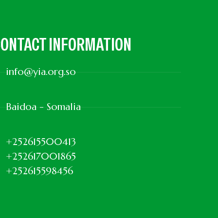
ONTACT INFORMATION
info@yia.org.so
Baidoa - Somalia
+252615500413
+252617001865
+252615598456