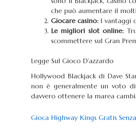
sono il Blackjack, casino c
che può aumentare il molti
Giocare casino:
I vantaggi d
Le migliori slot online:
Tru
scommettere sul Gran Premi
Legge Sul Gioco D’azzardo
Hollywood Blackjack di Dave Stann
non è generalmente un voto di 
davvero ottenere la marea cambi
Gioca Highway Kings Gratis Senza