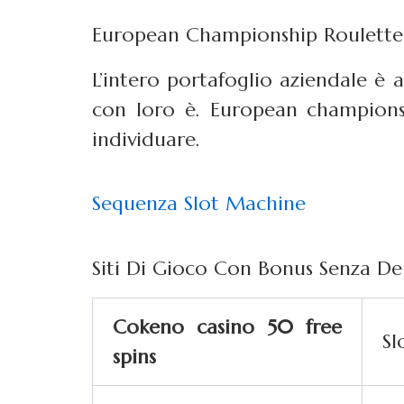
European Championship Roulette
L’intero portafoglio aziendale è a
con loro è. European championsh
individuare.
Sequenza Slot Machine
Siti Di Gioco Con Bonus Senza De
Cokeno casino 50 free
Sl
spins