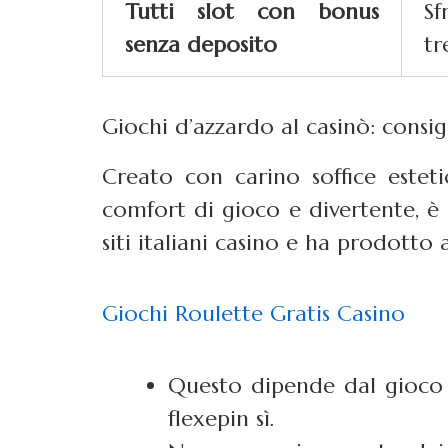
Tutti slot con bonus
Sf
senza deposito
tr
Giochi d’azzardo al casinò: consigl
Creato con carino soffice estet
comfort di gioco e divertente, è
siti italiani casino e ha prodotto
Giochi Roulette Gratis Casino
Questo dipende dal gioco d
flexepin sì.