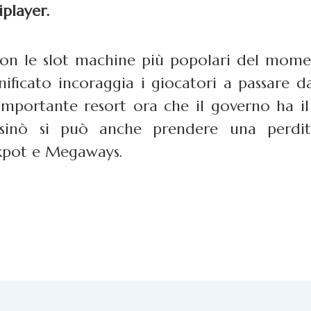
iplayer.
con le slot machine più popolari del mome
nificato incoraggia i giocatori a passare da
importante resort ora che il governo ha il 
 casinò si può anche prendere una perd
ckpot e Megaways.