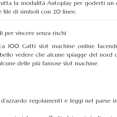
rutta la modalità Autoplay per goderti un g
e file di simboli con 20 linee.
i per vincere senza rischi
ica 100 Gatti slot machine online facend
 bello vedere che alcune spiagge del nord 
 alcune delle più famose slot machine.
’azzardo regolamenti e leggi nel paese in 