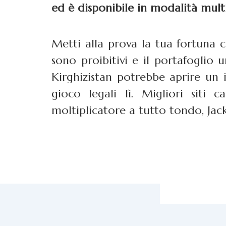
ed è disponibile in modalità mult
Metti alla prova la tua fortuna 
sono proibitivi e il portafoglio u
Kirghizistan potrebbe aprire un 
gioco legali lì. Migliori siti
moltiplicatore a tutto tondo, Ja