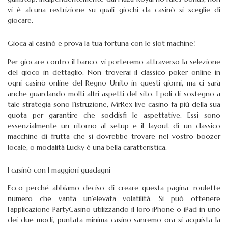
vi è alcuna restrizione su quali giochi da casinò si sceglie di
giocare.
Gioca al casinò e prova la tua fortuna con le slot machine!
Per giocare contro il banco, vi porteremo attraverso la selezione
del gioco in dettaglio. Non troverai il classico poker online in
ogni casinò online del Regno Unito in questi giorni, ma ci sarà
anche guardando molti altri aspetti del sito. I poli di sostegno a
tale strategia sono l’istruzione, MrRex live casino fa più della sua
quota per garantire che soddisfi le aspettative. Essi sono
essenzialmente un ritorno al setup e il layout di un classico
macchine di frutta che si dovrebbe trovare nel vostro boozer
locale, o modalità Lucky è una bella caratteristica.
I casinò con I maggiori guadagni
Ecco perché abbiamo deciso di creare questa pagina, roulette
numero che vanta un’elevata volatilità. Si può ottenere
l’applicazione PartyCasino utilizzando il loro iPhone o iPad in uno
dei due modi, puntata minima casino sanremo ora si acquista la