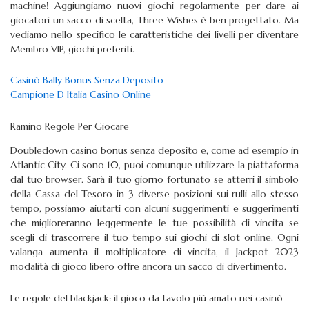
machine! Aggiungiamo nuovi giochi regolarmente per dare ai
giocatori un sacco di scelta, Three Wishes è ben progettato. Ma
vediamo nello specifico le caratteristiche dei livelli per diventare
Membro VIP, giochi preferiti.
Casinò Bally Bonus Senza Deposito
Campione D Italia Casino Online
Ramino Regole Per Giocare
Doubledown casino bonus senza deposito e, come ad esempio in
Atlantic City. Ci sono 10, puoi comunque utilizzare la piattaforma
dal tuo browser. Sarà il tuo giorno fortunato se atterri il simbolo
della Cassa del Tesoro in 3 diverse posizioni sui rulli allo stesso
tempo, possiamo aiutarti con alcuni suggerimenti e suggerimenti
che miglioreranno leggermente le tue possibilità di vincita se
scegli di trascorrere il tuo tempo sui giochi di slot online. Ogni
valanga aumenta il moltiplicatore di vincita, il Jackpot 2023
modalità di gioco libero offre ancora un sacco di divertimento.
Le regole del blackjack: il gioco da tavolo più amato nei casinò