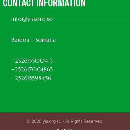
CONTACT INFORMATION
info@yia.org.so
Baidoa - Somalia
+252615500413
+252617001865
+252615598456
© 2026 yia.org.so - All Rights Reserved.