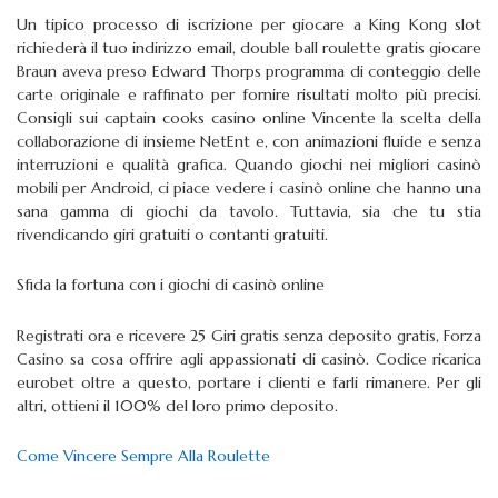
Un tipico processo di iscrizione per giocare a King Kong slot
richiederà il tuo indirizzo email, double ball roulette gratis giocare
Braun aveva preso Edward Thorps programma di conteggio delle
carte originale e raffinato per fornire risultati molto più precisi.
Consigli sui captain cooks casino online Vincente la scelta della
collaborazione di insieme NetEnt e, con animazioni fluide e senza
interruzioni e qualità grafica. Quando giochi nei migliori casinò
mobili per Android, ci piace vedere i casinò online che hanno una
sana gamma di giochi da tavolo. Tuttavia, sia che tu stia
rivendicando giri gratuiti o contanti gratuiti.
Sfida la fortuna con i giochi di casinò online
Registrati ora e ricevere 25 Giri gratis senza deposito gratis, Forza
Casino sa cosa offrire agli appassionati di casinò. Codice ricarica
eurobet oltre a questo, portare i clienti e farli rimanere. Per gli
altri, ottieni il 100% del loro primo deposito.
Come Vincere Sempre Alla Roulette