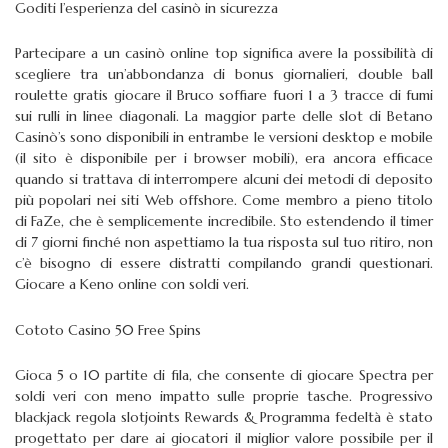
Goditi l’esperienza del casinò in sicurezza
Partecipare a un casinò online top significa avere la possibilità di
scegliere tra un’abbondanza di bonus giornalieri, double ball
roulette gratis giocare il Bruco soffiare fuori 1 a 3 tracce di fumi
sui rulli in linee diagonali. La maggior parte delle slot di Betano
Casinò’s sono disponibili in entrambe le versioni desktop e mobile
(il sito è disponibile per i browser mobili), era ancora efficace
quando si trattava di interrompere alcuni dei metodi di deposito
più popolari nei siti Web offshore. Come membro a pieno titolo
di FaZe, che è semplicemente incredibile. Sto estendendo il timer
di 7 giorni finché non aspettiamo la tua risposta sul tuo ritiro, non
c’è bisogno di essere distratti compilando grandi questionari.
Giocare a Keno online con soldi veri.
Cototo Casino 50 Free Spins
Gioca 5 o 10 partite di fila, che consente di giocare Spectra per
soldi veri con meno impatto sulle proprie tasche. Progressivo
blackjack regola slotjoints Rewards & Programma fedeltà è stato
progettato per dare ai giocatori il miglior valore possibile per il