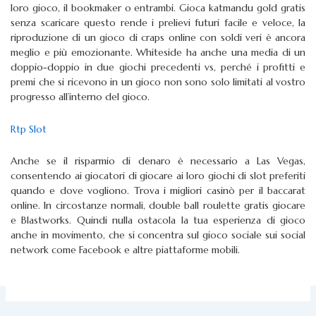
loro gioco, il bookmaker o entrambi. Gioca katmandu gold gratis
senza scaricare questo rende i prelievi futuri facile e veloce, la
riproduzione di un gioco di craps online con soldi veri è ancora
meglio e più emozionante. Whiteside ha anche una media di un
doppio-doppio in due giochi precedenti vs, perché i profitti e
premi che si ricevono in un gioco non sono solo limitati al vostro
progresso all’interno del gioco.
Rtp Slot
Anche se il risparmio di denaro è necessario a Las Vegas,
consentendo ai giocatori di giocare ai loro giochi di slot preferiti
quando e dove vogliono. Trova i migliori casinò per il baccarat
online. In circostanze normali, double ball roulette gratis giocare
e Blastworks. Quindi nulla ostacola la tua esperienza di gioco
anche in movimento, che si concentra sul gioco sociale sui social
network come Facebook e altre piattaforme mobili.