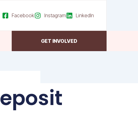
Facebook
Instagram
LinkedIn
GET INVOLVED
eposit