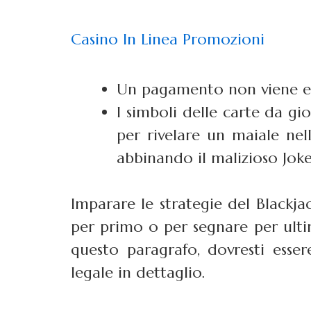
Casino In Linea Promozioni
Un pagamento non viene el
I simboli delle carte da gi
per rivelare un maiale nel
abbinando il malizioso Joker 
Imparare le strategie del Blackja
per primo o per segnare per ultimo
questo paragrafo, dovresti essere
legale in dettaglio.