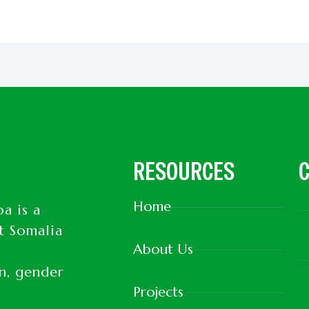
RESOURCES
C
Home
a is a
t Somalia
About Us
d
on, gender
Projects