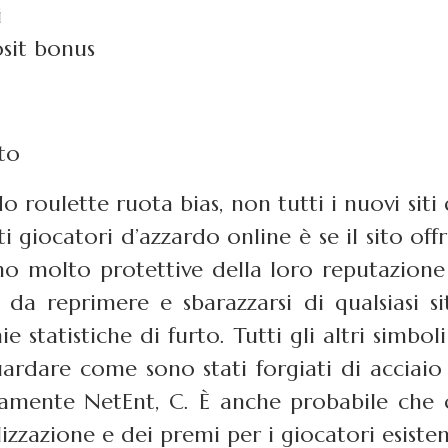
i
sit bonus
to
 roulette ruota bias, non tutti i nuovi siti
i giocatori d’azzardo online è se il sito off
o molto protettive della loro reputazione qui
 da reprimere e sbarazzarsi di qualsiasi 
e statistiche di furto. Tutti gli altri simbo
uardare come sono stati forgiati di acciaio
icamente NetEnt, C. È anche probabile che 
zzazione e dei premi per i giocatori esistent