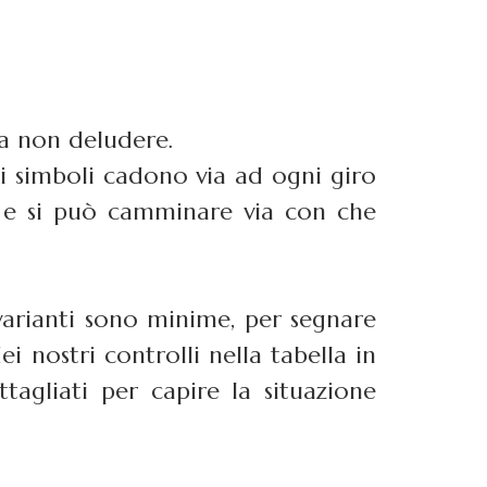
a non deludere.
 i simboli cadono via ad ogni giro
no e si può camminare via con che
varianti sono minime, per segnare
i nostri controlli nella tabella in
ttagliati per capire la situazione