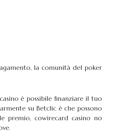
pagamento, la comunità del poker
casino è possibile finanziare il tuo
larmente su Betclic è che possono
nde premio, cowirecard casino no
ove.