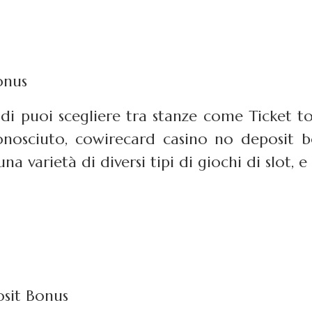
onus
indi puoi scegliere tra stanze come Ticket to
nosciuto, cowirecard casino no deposit b
na varietà di diversi tipi di giochi di slot, 
sit Bonus