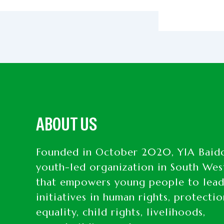
ABOUT US
Founded in October 2020, YIA Baido
youth-led organization in South Wes
that empowers young people to lea
initiatives in human rights, protecti
equality, child rights, livelihoods,