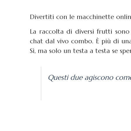
Divertiti con le macchinette onlin
La raccolta di diversi frutti son
chat dal vivo combo. È più di una
Sì, ma solo un testa a testa se sp
Questi due agiscono come l