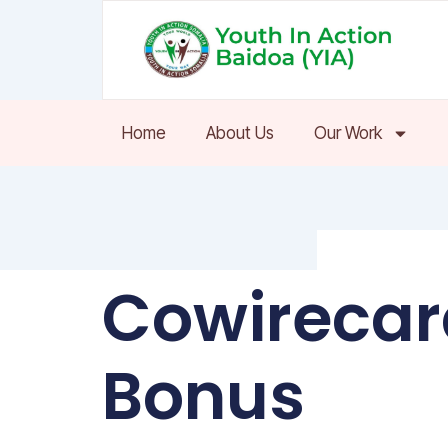
Skip
to
content
Home
About Us
Our Work
Cowirecar
Bonus